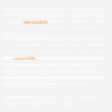
2.den - sobota 4.května 2019:
pěší túra: Tři studně - vyhlídka Devět
skal -
vrchol Devět skal
- Malínská skála - Drátenická skála - Sněžné.,
mapka trasy:
mapy.cz/s/3jyQt
, délka: 20 km, stoupání: 434 m, klesání:
491 m., odvoz do místa ubytování zajištěn., nocleh ve stejném
ubytovacím zařízení.,
3.den - neděle 5.května 2019:
autobusem na Tři studně a pěší túra: Tři
studně - areál pro běžecké lyžování a biatlon Vysočina - Nové Město na
Moravě - Bílá skála - Medlov - Medlovský rybník - Sykovec., mapka
trasy:
mapy.cz/s/3ribL
délka: 18.6 km, stoupání: 266 m, klesání: 266
Obtížnost: 2
(stupnice obtížnosti: 1 - lehká, vhodná i pro děti., 2 - středně
m., předpokládaný návrat do České Lípy do 19.00 hodin.
těžká, malé převýšení, ale možná větší délka nebo opačně, 3 - náročná,
zejména stoupáním, příp. délkou., 4 - těžká, především vícedenní akce s
Ubytování:
obě noci v penzionu na Třech studních, a to ve 2-lůžkových
batohem na zádech, 5 - nejnáročnější, těžké přechody vysokých pohoří i s
pokojích se srpchou a toalet
Snídaně:
2x přímo v penzionu
postupy pomocí lezeckých pomůcek)
Startovné: 1650.-Kč
zahrnuje dopravu mikrobusem, 2x ubytování v
penzionu ve 2-lůžk.pokojích s přísl. a 2x snídaně