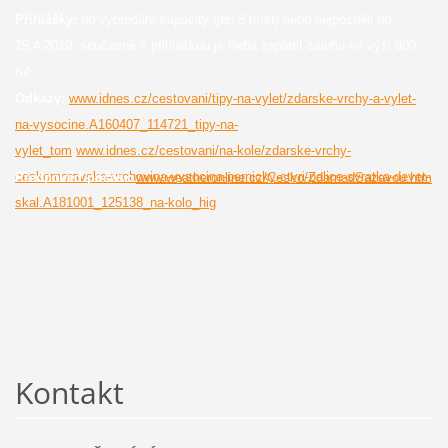
Přihlášky:
do vyprodání kapacity (jen 8 míst) nebo nejpozději do
25.4.2019, současně s přihláškou je třeba zaplatit zálohu ve výši 800.-
Kč
Odkazy:
www.idnes.cz/cestovani/tipy-na-vylet/zdarske-vrchy-a-vylet-
na-vysocine.A160407_114721_tipy-na-
vylet_tom
www.idnes.cz/cestovani/na-kole/zdarske-vrchy-
ceskomoravska-vrchovina-vysocina-pernicky-ctyri-palice-svratka-devet-
Předpověď počasí:
www.weatheronline.cz/Cesko/ZdarnadSazavou.htm
skal.A181001_125138_na-kolo_hig
Kontakt