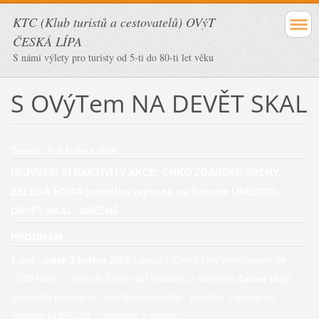
KTC (Klub turistů a cestovatelů) OVýT
ČESKÁ LÍPA
S námi výlety pro turisty od 5-ti do 80-ti let věku
S OVýTem NA DEVĚT SKAL
Termín: 3.-5.května 2019
NEJVĚTŠÍ ATRAKTIVITY AKCE: CHKO ŽĎÁRSKÉ VRCHY,
ZELENÁ HORA (památka zapsaná na Seznam UNESCO),
DEVĚT SKAL, SNĚŽNÉ
PROGRAM:
1.den - pátek 3.května 2019:
odjezd z České Lípy mikrobusem ve
13.00 hodin., cesta do Žďáru nad Sázavou a návštěva
Zelené Hory
(prohlídka kostela sv.Jana Nepomuckého - památky zapsané na
Seznam UNESCO)., ubytování a nocleh.,