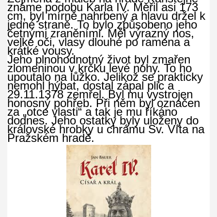
známe podobu Karla IV. Měřil asi 173
cm, byl mírně nahrbený a hlavu držel k
jedné straně. To bylo způsobeno jeho
četnými zraněními. Měl výrazný nos,
velké oči, vlasy dlouhé po ramena a
krátké vousy.
Jeho plnohodnotný život byl zmařen
zlomeninou v krčku levé nohy. To ho
upoutalo na lůžko. Jelikož se prakticky
nemohl hýbat, dostal zápal plic a
29.11.1378 zemřel. Byl mu vystrojen
honosný pohřeb. Při něm byl označen
za „otce vlasti“ a tak je mu říkáno
dodnes. Jeho ostatky byly uloženy do
královské hrobky u chrámu Sv. Víta na
Pražském hradě.