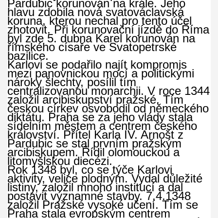
Pardubic korunován na krále. Jeho
hlavu zdobila nová svatováclavská
koruna, kterou nechal pro tento účel
zhotovit. Při korunovační jízdě do Říma
byl zde 5. dubna Karel korunován na
římského císaře ve Svatopetrské
bazilice.
Karlovi se podařilo najít kompromis
mezi panovnickou mocí a politickými
nároky šlechty, posílil tím
centralizovanou monarchii. V roce 1344
založil arcibiskupství pražské. Tím
českou církev osvobodil od německého
diktátu. Praha se za jeho vlády stala
sídelním městem a centrem českého
království. Přítel Karla IV. Arnošt z
Pardubic se stal prvním pražským
arcibiskupem. Řídil olomouckou a
litomyšlskou diecézi.
Rok 1348 byl, co se týče Karlovi
aktivity, velice plodným. Vydal důležité
listiny, založil mnoho institucí a dal
postavit významné stavby. 7.4.1348
založil Pražské vysoké učení. Tím se
Praha stala evropským centrem