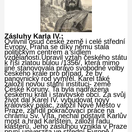
Zásluhy Karla IV.:
Ovlivnil osud české země i celé střední
Evropy. Praha se díky němu stala
politickým centrem a sídlem
vzdělanosti.Upravil vztah českého státu
k říši zlatou bulou /1356/, která mimo
jiné stanovovala právo svobodné volby
českého krále pro případ, že by
panovnický rod vymřel. Karel také
založil novou státní instituci- země
České Koruny. Ta byla nadřazena
českému králi i stavovské obci. Za svůj
život dal Karel IV. vybudovat nový
královský palác, založil Nové Město v
Praze, zařídil pokračovací práce na
chrámu Sv. Víta, nechal postavit Karlův
most a hrad Karlštejn, založil řadu
klášterů. Jeho zásluhou vznikla v Praze
první univerzita ve střední Evropě /