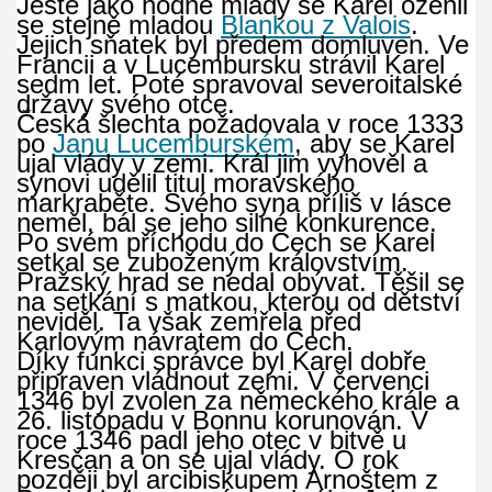
Ještě jako hodně mladý se Karel oženil
se stejně mladou
Blankou z Valois
.
Jejich sňatek byl předem domluven. Ve
Francii a v Lucembursku strávil Karel
sedm let. Poté spravoval severoitalské
državy svého otce.
Česká šlechta požadovala v roce 1333
po
Janu Lucemburském
, aby se Karel
ujal vlády v zemi. Král jim vyhověl a
synovi udělil titul moravského
markraběte. Svého syna příliš v lásce
neměl, bál se jeho silné konkurence.
Po svém příchodu do Čech se Karel
setkal se zuboženým královstvím.
Pražský hrad se nedal obývat. Těšil se
na setkání s matkou, kterou od dětství
neviděl. Ta však zemřela před
Karlovým návratem do Čech.
Díky funkci správce byl Karel dobře
připraven vládnout zemi. V červenci
1346 byl zvolen za německého krále a
26. listopadu v Bonnu korunován. V
roce 1346 padl jeho otec v bitvě u
Kresčan a on se ujal vlády. O rok
později byl arcibiskupem Arnoštem z