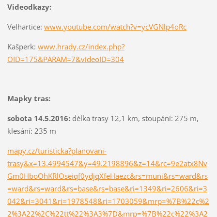
Videodkazy:
Velhartice:
www.youtube.com/watch?v=ycVGNlp4oRc
Kašperk:
www.hrady.cz/index.php?
OID=175&PARAM=7&videoID=304
Mapky tras:
sobota 14.5.2016:
délka trasy 12,1 km, stoupání: 275 m,
klesání: 235 m
mapy.cz/turisticka?planovani-
trasy&x=13.4994547&y=49.2198896&z=14&rc=9e2atx8Nv
Gm0HboOhKRlOseiqf0ydjqXfeHaezc&rs=muni&rs=ward&rs
=ward&rs=ward&rs=base&rs=base&ri=1349&ri=2606&ri=3
042&ri=3041&ri=1978548&ri=1703059&mrp=%7B%22c%2
2%3A22%2C%22tt%22%3A3%7D&mrp=%7B%22c%22%3A2