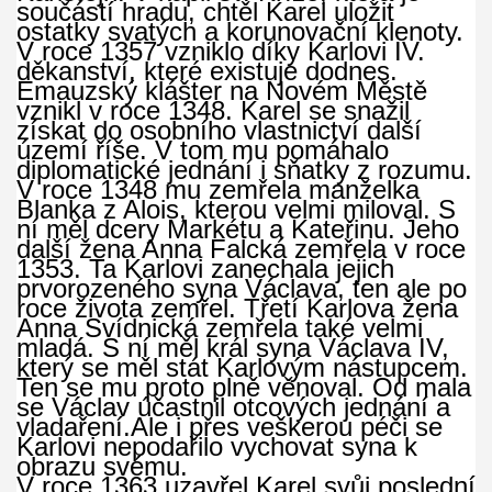
součástí hradu, chtěl Karel uložit
ostatky svatých a korunovační klenoty.
V roce 1357 vzniklo díky Karlovi IV.
děkanství, které existuje dodnes.
Emauzský klášter na Novém Městě
vznikl v roce 1348. Karel se snažil
získat do osobního vlastnictví další
území říše. V tom mu pomáhalo
diplomatické jednání i sňatky z rozumu.
V roce 1348 mu zemřela manželka
Blanka z Alois, kterou velmi miloval. S
ní měl dcery Markétu a Kateřinu. Jeho
další žena Anna Falcká zemřela v roce
1353. Ta Karlovi zanechala jejich
prvorozeného syna Václava, ten ale po
roce života zemřel. Třetí Karlova žena
Anna Svídnická zemřela také velmi
mladá. S ní měl král syna Václava IV,
který se měl stát Karlovým nástupcem.
Ten se mu proto plně věnoval. Od mala
se Václav účastnil otcových jednání a
vladaření.Ale i přes veškerou péči se
Karlovi nepodařilo vychovat syna k
obrazu svému.
V roce 1363 uzavřel Karel svůj poslední