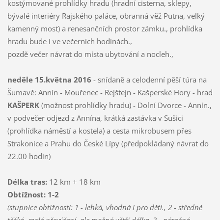
kostýmované prohlídky hradu (hradní cisterna, sklepy,
bývalé interiéry Rajského paláce, obranná věž Putna, velký
kamenný most) a renesančních prostor zámku., prohlídka
hradu bude i ve večerních hodinách.,
pozdě večer návrat do místa ubytování a nocleh.,
neděle 15.května 2016
- snídaně a celodenní pěší túra na
Šumavě: Annín - Mouřenec - Rejštejn - Kašperské Hory - hrad
KAŠPERK
(možnost prohlídky hradu) - Dolní Dvorce - Annín.,
v podvečer odjezd z Annína, krátká zastávka v Sušici
(prohlídka náměstí a kostela) a cesta mikrobusem přes
Strakonice a Prahu do České Lípy (předpokládaný návrat do
22.00 hodin)
Délka tras:
12 km + 18 km
Obtížnost: 1-2
(stupnice obtížnosti: 1 - lehká, vhodná i pro děti., 2 - středně
těžká, malé převýšení, ale možná větší délka, 3 - náročná,