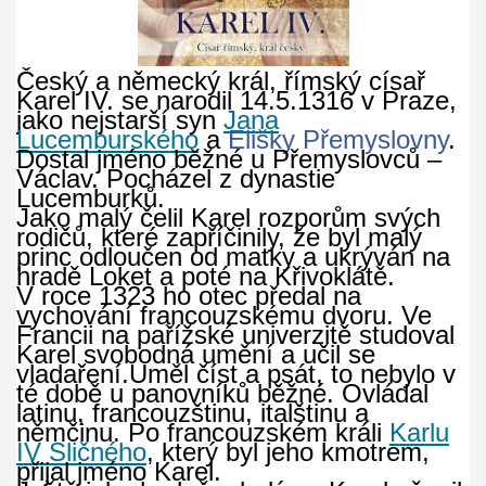
Český a německý král, římský císař
Karel IV. se narodil 14.5.1316 v Praze,
jako nejstarší syn
Jana
Lucemburského
a
Elišky Přemyslovny
.
Dostal jméno běžné u Přemyslovců –
Václav. Pocházel z dynastie
Lucemburků.
Jako malý čelil Karel rozporům svých
rodičů, které zapříčinily, že byl malý
princ odloučen od matky a ukrýván na
hradě Loket a poté na Křivoklátě.
V roce 1323 ho otec předal na
vychování francouzskému dvoru. Ve
Francii na pařížské univerzitě studoval
Karel svobodná umění a učil se
vladaření.Uměl číst a psát, to nebylo v
té době u panovníků běžné. Ovládal
latinu, francouzštinu, italštinu a
němčinu. Po francouzském králi
Karlu
IV Sličného
, který byl jeho kmotrem,
přijal jméno Karel.