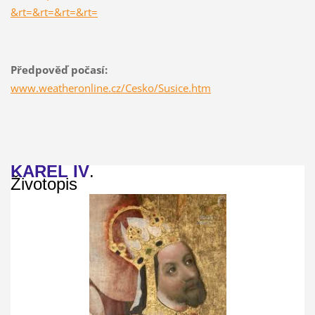
&rt=&rt=&rt=&rt=
Předpověď počasí:
www.weatheronline.cz/Cesko/Susice.htm
KAREL IV
.
Životopis