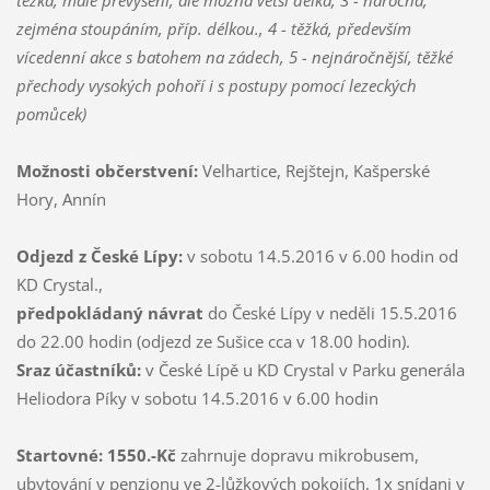
zejména stoupáním, příp. délkou., 4 - těžká, především
vícedenní akce s batohem na zádech, 5 - nejnáročnější, těžké
přechody vysokých pohoří i s postupy pomocí lezeckých
pomůcek)
Možnosti občerstvení:
Velhartice, Rejštejn, Kašperské
Hory, Annín
Odjezd z České Lípy:
v sobotu 14.5.2016 v 6.00 hodin od
KD Crystal.,
předpokládaný návrat
do České Lípy v neděli 15.5.2016
do 22.00 hodin (odjezd ze Sušice cca v 18.00 hodin).
Sraz účastníků:
v České Lípě u KD Crystal v Parku generála
Heliodora Píky v sobotu 14.5.2016 v 6.00 hodin
Startovné: 1550.-Kč
zahrnuje dopravu mikrobusem,
ubytování v penzionu ve 2-lůžkových pokojích, 1x snídani v