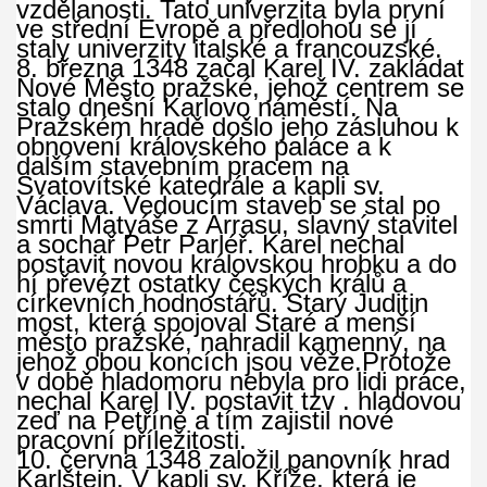
vzdělanosti. Tato univerzita byla první
ve střední Evropě a předlohou se jí
staly univerzity italské a francouzské.
8. března 1348 začal Karel IV. zakládat
Nové Město pražské, jehož centrem se
stalo dnešní Karlovo náměstí. Na
Pražském hradě došlo jeho zásluhou k
obnovení královského paláce a k
dalším stavebním pracem na
Svatovítské katedrále a kapli sv.
Václava. Vedoucím staveb se stal po
smrti Matyáše z Arrasu, slavný stavitel
a sochař Petr Parléř. Karel nechal
postavit novou královskou hrobku a do
ní převézt ostatky českých králů a
církevních hodnostářů. Starý Juditin
most, která spojoval Staré a menší
město pražské, nahradil kamenný, na
jehož obou koncích jsou věže.Protože
v době hladomoru nebyla pro lidi práce,
nechal Karel IV. postavit tzv . hladovou
zeď na Petříně a tím zajistil nové
pracovní příležitosti.
10. června 1348 založil panovník hrad
Karlštejn. V kapli sv. Kříže, která je