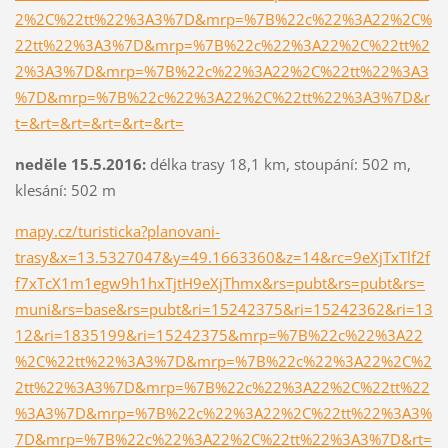
2%2C%22tt%22%3A3%7D&mrp=%7B%22c%22%3A22%2C%
22tt%22%3A3%7D&mrp=%7B%22c%22%3A22%2C%22tt%2
2%3A3%7D&mrp=%7B%22c%22%3A22%2C%22tt%22%3A3
%7D&mrp=%7B%22c%22%3A22%2C%22tt%22%3A3%7D&r
t=&rt=&rt=&rt=&rt=&rt=
neděle 15.5.2016:
délka trasy 18,1 km, stoupání: 502 m,
klesání: 502 m
mapy.cz/turisticka?planovani-
trasy&x=13.5327047&y=49.1663360&z=14&rc=9eXjTxTlf2f
f7xTcX1m1egw9h1hxTjtH9eXjThmx&rs=pubt&rs=pubt&rs=
muni&rs=base&rs=pubt&ri=15242375&ri=15242362&ri=13
12&ri=1835199&ri=15242375&mrp=%7B%22c%22%3A22
%2C%22tt%22%3A3%7D&mrp=%7B%22c%22%3A22%2C%2
2tt%22%3A3%7D&mrp=%7B%22c%22%3A22%2C%22tt%22
%3A3%7D&mrp=%7B%22c%22%3A22%2C%22tt%22%3A3%
7D&mrp=%7B%22c%22%3A22%2C%22tt%22%3A3%7D&rt=