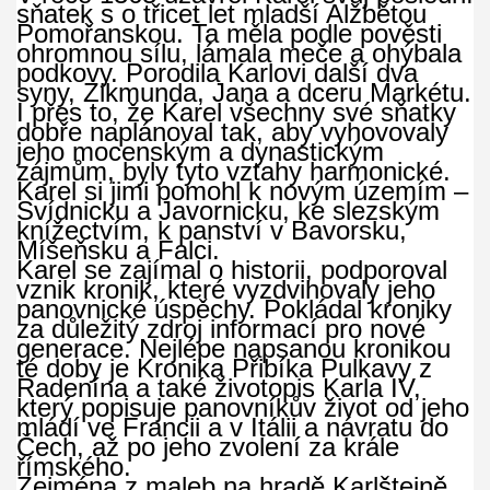
sňatek s o třicet let mladší Alžbětou
Pomořanskou. Ta měla podle pověsti
ohromnou sílu, lámala meče a ohýbala
podkovy. Porodila Karlovi další dva
syny, Zikmunda, Jana a dceru Markétu.
I přes to, že Karel všechny své sňatky
dobře naplánoval tak, aby vyhovovaly
jeho mocenským a dynastickým
zájmům, byly tyto vztahy harmonické.
Karel si jimi pomohl k novým územím –
Svídnicku a Javornicku, ke slezským
knížectvím, k panství v Bavorsku,
Míšeňsku a Falci.
Karel se zajímal o historii, podporoval
vznik kronik, které vyzdvihovaly jeho
panovnické úspěchy. Pokládal kroniky
za důležitý zdroj informací pro nové
generace. Nejlépe napsanou kronikou
té doby je Kronika Přibíka Pulkavy z
Radenína a také životopis Karla IV,
který popisuje panovníkův život od jeho
mládí ve Francii a v Itálii a návratu do
Čech, až po jeho zvolení za krále
římského.
Zejména z maleb na hradě Karlštejně