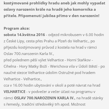
kostýmované prohlídky hradu aneb jak mohly vypadat
oslavy narozenin krále na hradě jeho komorníka a
přítele. Připomenutí jubilea přímo v den narozenin!
Program akce:
sobota 14.května 2016
- odjezd mikrobusem v 6.00 hodin
z České Lípy, cesta přes Prahu a Plzeň do Velhartic., po
příjezdu kostýmovaný průvod z kostela na hrad v rámci
Oslav 700.narozenin Karla IV.,
před polednem pěší výlet Velhartice - Horní Staňkov -
Cihelna - Hory Matky Boží - Werichova vila v Údolí štěstí - po
naučné stezce Velhartice údolím Ostružné pod hradem
Velhartice - Velhartice.,
cca v 16.00 hodin ubytování v okolí a poté návrat na hrad
VELHARTICE
- v podvečer a večer účast na programu v
rámci
OSLAV 700.NAROZENIN KARLA IV.
, na hradě stánky
s řemesly, tradiční středověký trh apod. Možnost