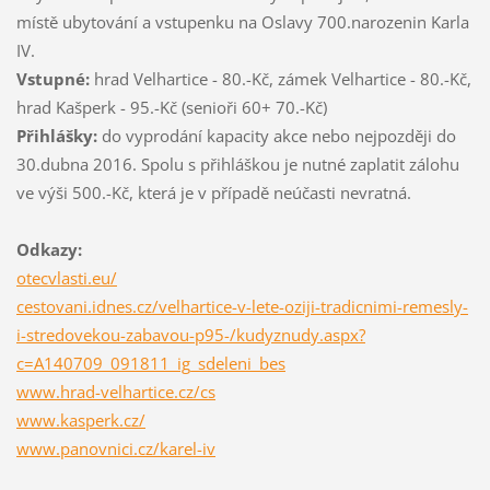
místě ubytování a vstupenku na Oslavy 700.narozenin Karla
IV.
Vstupné:
hrad Velhartice - 80.-Kč, zámek Velhartice - 80.-Kč,
hrad Kašperk - 95.-Kč (senioři 60+ 70.-Kč)
Přihlášky:
do vyprodání kapacity akce nebo nejpozději do
30.dubna 2016. Spolu s přihláškou je nutné zaplatit zálohu
ve výši 500.-Kč, která je v případě neúčasti nevratná.
Odkazy:
otecvlasti.eu/
cestovani.idnes.cz/velhartice-v-lete-oziji-tradicnimi-remesly-
i-stredovekou-zabavou-p95-/kudyznudy.aspx?
c=A140709_091811_ig_sdeleni_bes
www.hrad-velhartice.cz/cs
www.kasperk.cz/
www.panovnici.cz/karel-iv