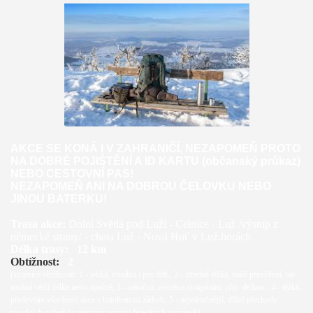
AKCE SE KONÁ I V ZAHRANIČÍ, NEZAPOMEŇ PROTO
NA DOBRÉ POJIŠTĚNÍ A ID KARTU (občanský průkaz)
NEBO CESTOVNÍ PAS!
NEZAPOMEŇ ANI NA DOBROU ČELOVKU NEBO
JINOU BATERKU!
Trasa akce:
Dolní Světlá pod Luží - Celnice - Luž /výstup z
německé strany/ - chata Luž - Nová Huť v Luž.horách
Délka trasy:
12 km
Obtížnost:
2
(stupnice obtížnosti: 1 - lehká, vhodná i pro děti., 2 - středně těžká, malé převýšení, ale
možná větší délka nebo opačně, 3 - náročná, zejména stoupáním, příp. délkou., 4 - těžká,
především vícedenní akce s batohem na zádech, 5 - nejnáročnější, těžké přechody
vysokých pohoří i s postupy pomocí lezeckých pomůcek)