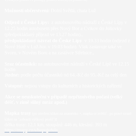
Možnosti občerstvení:
Dolní Světlá, chata Luž
Odjezd z České Lípy:
z autobusového nádraží z České Lípy v
12.25 hodin autobusem přes Nový Bor a Cvikov do Juliovky
(předpokládaný příjezd ve 13.27 hodin).,
předpokládaný návrat do České Lípy
v 19.33
hodin (odjezd z
Nové Hutě v Luž.hor. v 19.03 hodin). Vlak zastavuje také ve
Svoru, v Novém Boru a na zastávce Střelnice.,
Sraz účastníků:
na autobusovém nádraží v České Lípě ve 12.15
hodin
Jízdné:
podle počtu účastníků od 64.-Kč do 95.-Kč za celý den
Vstupné:
nejsou vstupy do kulturních a historických zařízení
Akce se neuskuteční v případě nepříznivého počasí (velký
déšť, v zimě siilný mráz apod.)
Mapka trasy
(po otevření klikni na znaménko +, mapka se zvětší!., po pravé straně
:
klikni na "zobrazit výškový profil")
délka trasy: 12,1 km, stoupání: 446 m, klesání: 393 m
https://mapy.cz/s/hepujufula