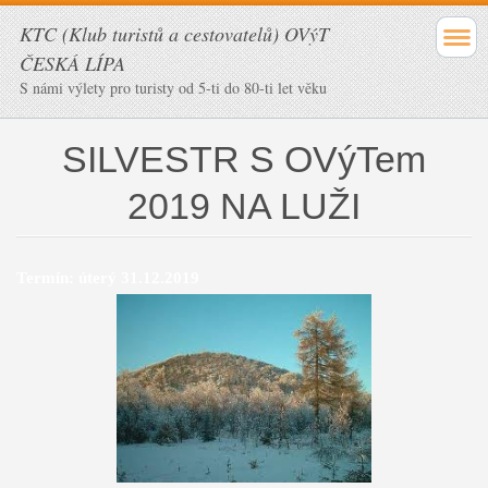
KTC (Klub turistů a cestovatelů) OVýT
ČESKÁ LÍPA
S námi výlety pro turisty od 5-ti do 80-ti let věku
SILVESTR S OVýTem
2019 NA LUŽI
Termín: úterý 31.12.2019