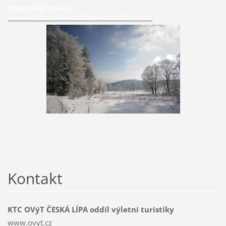
Předpověď počasí:
www.weatheronline.cz/Nemecko/Zitava.htm
Kontakt
KTC OVýT ČESKÁ LÍPA oddíl výletní turistiky
www.ovyt.cz