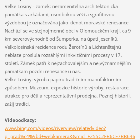
Velké Losiny - zámek: nezaměnitelná architektonická
památka s arkádami, osmibokou věží a sgrafitovou
výzdobou je označována jako klenot moravské renesance.
Nachází se ve stejnojmenné obci v Olomouckém kraji, ca 9
km severovýchodně od Šumperka, na úpatí Jeseníků.
Velkolosinská rezidence rodu Žerotínů a Lichtenštejnů
neblaze proslula rozsáhlými inkvizičními procesy v 17.
století. Zámek patří k nejzachovalejším a nejvýznamnějším
památkám pozdní renesance u nás.
Velké Losiny: výroba papíru tradičním manufakturním
způsobem. Muzeum, expozice historie výroby, restaurace,
atrakce pro děti a reprezentativní prodejna. Poznej historii,
zažij tradici.
Videoodkazy:
www.bing.com/videos/riverview/relatedvideo?
q=prad%c4%9bd+webkamera&&mid=F255C2FB6CE7BB646