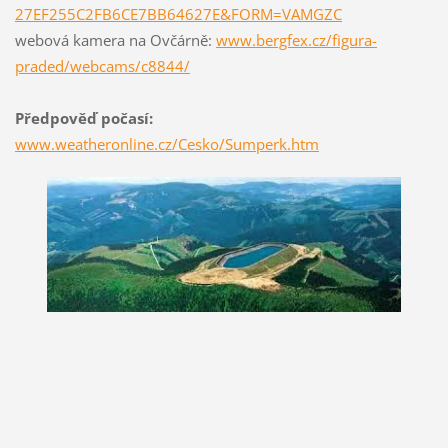
27EF255C2FB6CE7BB64627E&FORM=VAMGZC
webová kamera na Ovčárně:
www.bergfex.cz/figura-
praded/webcams/c8844/
Předpověď počasí:
www.weatheronline.cz/Cesko/Sumperk.htm