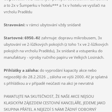
a to 2x v Šumperku v hotelu*** a 1x v hotelu ve vysílači na
vrcholu Pradědu
Stravování:
v rámci ubytování vždy snídaně
Startovné: 6950.-Kč
zahrnuje: dopravu mikrobusem, 3x
ubytování ve 2-lůžkových pokojích (z toho 1x ve 2-lůžkových
pokojích na vrcholu Pradědu), 3x snídaně a vstupenku do
manufaktury - výroby ručního papíru ve Velkých Losinách.
Přihlášky a záloha:
do vyprodání kapacity akce nebo
nejpozději do 28.2.2026 ., záloha ve výši 2000.-Kč je splatná
s přihláškou a v případě neúčasti na akci je nevratná
PAMATUJTE NA SKUTEČNOST, ŽE NAŠE AKCE NEJSOU
KLASICKÝM ZÁJEZDEM CESTOVNÍ KANCELÁŘE, JEDEME JAKO
SKUPINA PŘÁTEL A NEJEZDÍ S NÁMI ŽÁDNÝ ODBORNÝ