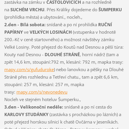
zastávka na zámku v
ČASTOLOVICÍCH
a na rozhledně
na
SUCHÉM VRCHU
. Přes Králíky dojedeme do
ŠUMPERKU
(prohlídka města) a ubytování., nocleh.,
2.den - Bílá sobota:
snídaně a po ní prohlídka
RUČNÍ
PAPÍRNY
ve
VELKÝCH LOSINÁCH
(vstupenka v hodnotě
200.-Kč v ceně startovného) a možnost návštěvy zámku
Velké Losiny. Poté přejezd do Koutů nad Desnou a pěší túra:
Kouty nad Desnou -
DLOUHÉ STRÁNĚ
, horní nádrž (tam a
zpět 14,6 km, stoupání:792 m, klesání: 792 m, mapka trasy:
mapy.com/s/gufuduroke
) nebo lanovkou a pěšky na Dlouhé
Stráně přes rozhlednu a Tetřeví chatu., tam a zpět 6,6 km,
stoupání: 257 m, klesání: 257 m, mapka
trasy:
mapy.com/s/nevonedevu
Nocleh ve stejném hoteluv Šumperku.,
3.den - Velikonoční neděle:
snídaně a po ní cesta do
KARLOVY STUDÁNKY
(zastávka s procházkou po lázních) a
poté přejezd horskou silnicí k chatě Ovčárna v Jeseníkách.