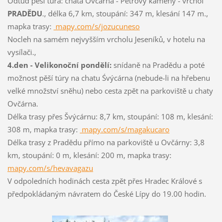
Odtud pěší túra: chata Ovčárna - Petrovy kameny - vrchol
PRADĚDU
., délka 6,7 km, stoupání: 347 m, klesání 147 m.,
mapka trasy:
mapy.com/s/jozucuneso
Nocleh na samém nejvyšším vrcholu Jeseníků, v hotelu na
vysílači.,
4.den - Velikonoční pondělí:
snídaně na Pradědu a poté
možnost pěší túry na chatu Śvýcárna (nebude-li na hřebenu
velké množství sněhu) nebo cesta zpět na parkoviště u chaty
Ovčárna.
Délka trasy přes Švýcárnu: 8,7 km, stoupání: 108 m, klesání:
308 m, mapka trasy:
mapy.com/s/magakucaro
Délka trasy z Pradědu přímo na parkoviště u Ovčárny: 3,8
km, stoupání: 0 m, klesání: 200 m, mapka trasy:
mapy.com/s/hevavagazu
V odpoledních hodinách cesta zpět přes Hradec Králové s
předpokládaným návratem do České Lípy do 19.00 hodin.