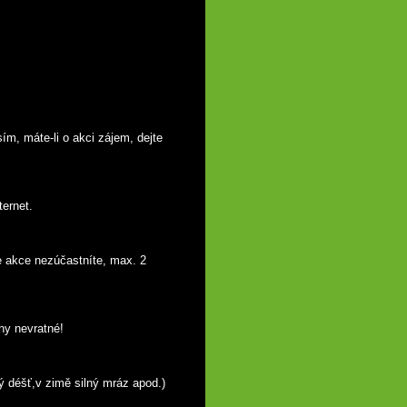
ternet.
ohy nevratné!