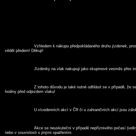
			Vzhledem k nákupu předpokládaného druhu jízdenek, prosím, máte-li o akci zájem, dejte 
vědět předem! Děkuji!
			Jízdenky na vlak nakupuji jako skupinové vesměs přes in
			Z tohoto důvodu je také nutné odhlásit se v případě, že se akce nezúčastníte, max. 2 
hodiny před odjezdem vlaku!
			U vícedenních akcí v ČR či u zahraničních akcí jsou zál
			Akce se neuskuteční v případě nepříznivého počasí (velký déšť,v zimě silný mráz apod.) 
nebo v souvislosti s jinými opatřeními.