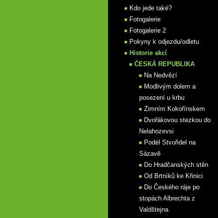
Kdo jede také?
Fotogalerie
Fotogalerie 2
Pokyny k odjezdu/odletu
Historie akcí
ČESKÁ REPUBLIKA
Na Nedvězí
Modlivým dolem a
posezení u krbu
Zimním Kokořínskem
Dvořákovou stezkou do
Nelahozevsi
Podél Stvořidel na
Sázavě
Do Hradčanských stěn
Od Brtníků ke Křinici
Do Českého ráje po
stopách Albrechta z
Valdštejna