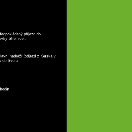
předpokládaný příjezd do 
vky Střelnice.,
lavní nádraží (odjezd z Kerska v 
a do Svoru.
 hodin