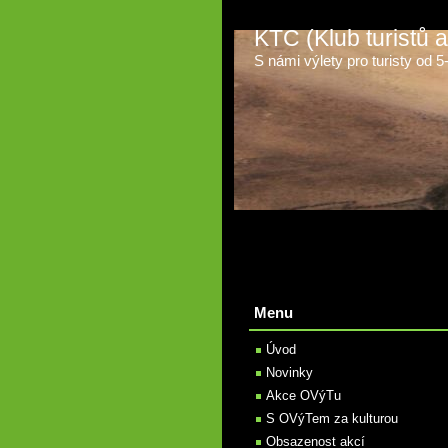
KTC (Klub turistů
S námi výlety pro turisty od 5-t
Menu
Úvod
Novinky
Akce OVýTu
S OVýTem za kulturou
Obsazenost akcí