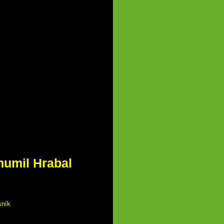
umil Hrabal
sník