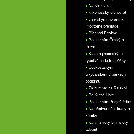
Na Klínovec
Krkonošský slunovrat
Jizerskými horami k
Protržené přehradě
Přechod Beskyd
Podzimním Českým
rájem
Krajem jihočeských
rybníků na kole i pěšky
Českosaským
Švýcarskem v barvách
podzimu
Za humna: na Ralsko!
Po Kutné Hoře
Podzimním Podještědím
Na předvánoční hrady a
zámky
Karlštejnský královský
advent