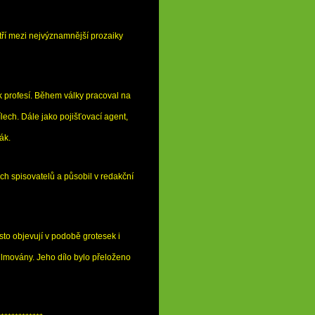
tří mezi nejvýznamnější prozaiky
k profesí. Během války pracoval na
dílech. Dále jako pojišťovací agent,
ák.
ch spisovatelů a působil v redakční
sto objevují v podobě grotesek i
ilmovány. Jeho dílo bylo přeloženo