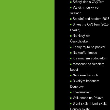
Štědrý den s OVýTem
Vánoční toulky ve
skalách
Setkání pod hradem 2015
Silvestr s OVýTem (2015
Hvozd)
Na Nový rok
Českolipskem
Český ráj to na pohled!
Na kouřící kopec
K zamrzlým vodopádům
Masopust na Veselém
kopci
Na Zámecký vrch
Divokým kaňonem
Doubravy
Kokořínskem
Velikonoce na Pálavě
Sloní skály, Horní skály,
Popovy skály