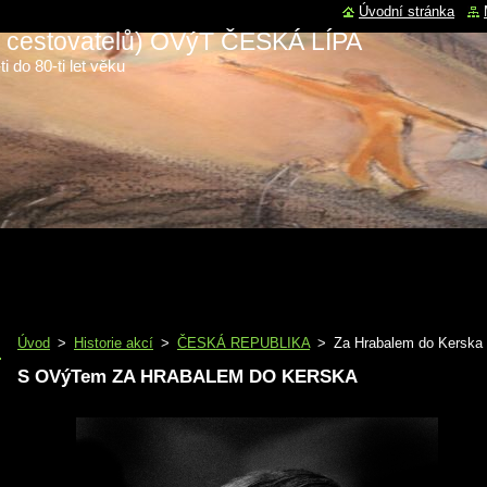
Úvodní stránka
 a cestovatelů) OVýT ČESKÁ LÍPA
i do 80-ti let věku
Úvod
>
Historie akcí
>
ČESKÁ REPUBLIKA
>
Za Hrabalem do Kerska
S OVýTem ZA HRABALEM DO KERSKA