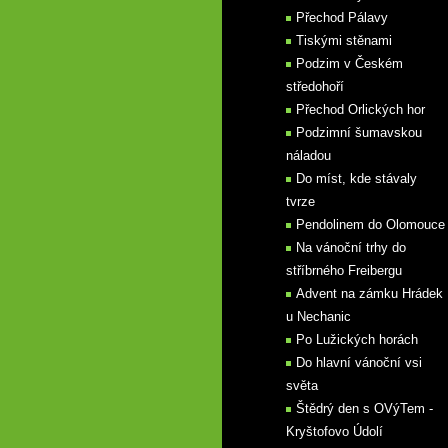
Přechod Pálavy
Tiskými stěnami
Podzim v Českém
středohoří
Přechod Orlických hor
Podzimní šumavskou
náladou
Do míst, kde stávaly
tvrze
Pendolinem do Olomouce
Na vánoční trhy do
stříbrného Freibergu
Advent na zámku Hrádek
u Nechanic
Po Lužických horách
Do hlavní vánoční vsi
světa
Štědrý den s OVýTem -
Kryštofovo Údolí