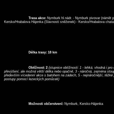
Trasa akce:
 Nymburk hl.nádr. - Nymburk pivovar (námět pr
Kersko/Hrabalova Hájenka (Slavnosti sněženek) - Kersko/Hrabalova chata
Délka trasy: 18 km
Obtížnost: 2
(stupnice obtížnosti: 1 - lehká, vhodná i pro 
převýšení, ale možná větší délka nebo opačně, 3 - náročná, zejména stoupá
především vícedenní akce s batohem na zádech, 5 - nejnáročnější, těžké 
postupy pomocí lezeckých pomůcek)
Možnosti občerstvení:
 Nymburk, Kersko-Hájenka