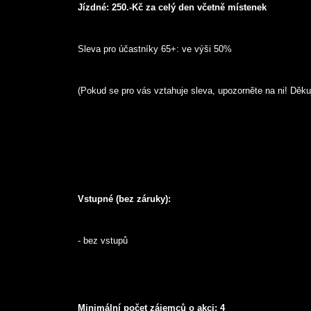
Jízdné: 250.-Kč za celý den včetně místenek
			Sleva pro účastníky 65+: ve výši 50%
			(Pokud se pro vás vztahuje sleva, upozorněte na ni! Děkuj
Vstupné (bez záruky):
			- bez vstupů
Minimální počet zájemců o akci: 4