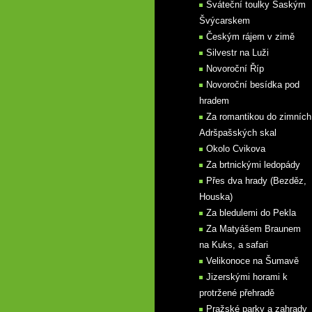
Sváteční toulky Saským
Švýcarskem
Českým rájem v zimě
Silvestr na Luži
Novoroční Říp
Novoroční besídka pod
hradem
Za romantikou do zimních
Adršpašských skal
Okolo Cvikova
Za brtnickými ledopády
Přes dva hrady (Bezděz,
Houska)
Za bledulemi do Pekla
Za Matyášem Braunem
na Kuks, a safari
Velikonoce na Šumavě
Jizerskými horami k
protržené přehradě
Pražské parky a zahrady