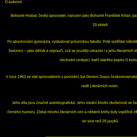
O autorovi
Bohumil Hrabal, český spisovatel, narozen jako Bohumil František Kilian, pa
20.století.
Po absolvování gymnázia, vystudoval právnickou fakultu. Poté vystřídal několi
železnici – jako dělník a výpravčí, což se později odrazilo i v jeho literárních 
obchodní cestující, balič starého papíru či kulis
V roce 1963 se stal spisovatelem z povolání, byl členem Svazu československý
radě Literárních novin.
Jeho díla jsou značně autobiografická. Jeho vlastní životní zkušenosti se ča
černého humoru. Získal mnoho literárních cen a některé knihy byly úspěšně zf
do více než 28 jazyků.