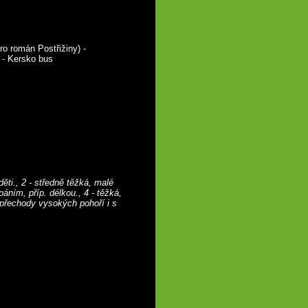
o román Postřižiny) - 
 - Kersko bus
děti., 2 - středně těžká, malé 
ním, příp. délkou., 4 - těžká, 
přechody vysokých pohoří i s 