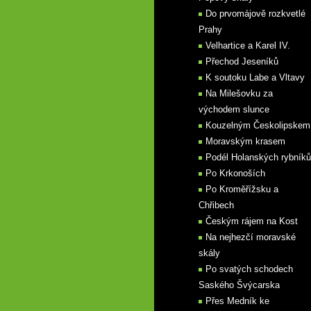
Do prvomájově rozkvetlé
Prahy
Velhartice a Karel IV.
Přechod Jeseníků
K soutoku Labe a Vltavy
Na Milešovku za
východem slunce
Kouzelným Českolipskem
Moravským krasem
Podél Holanských rybníků
Po Krkonoších
Po Kroměřížsku a
Chřibech
Českým rájem na Kost
Na nejhezčí moravské
skály
Po svatých schodech
Saského Švýcarska
Přes Medník ke