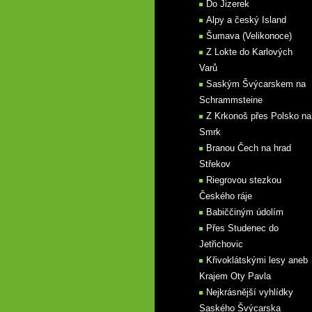
Do Jizerek
Alpy a český Island
Šumava (Velikonoce)
Z Lokte do Karlových
Varů
Saským Švýcarskem na
Schrammsteine
Z Krkonoš přes Polsko na
Smrk
Branou Čech na hrad
Střekov
Riegrovou stezkou
Českého ráje
Babiččiným údolím
Přes Studenec do
Jetřichovic
Křivoklátskými lesy aneb
Krajem Oty Pavla
Nejkrásnější vyhlídky
Saského Švýcarska