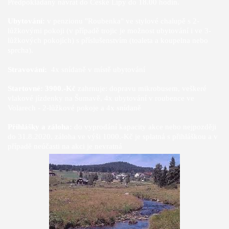
Předpokládaný návrat do České Lípy do 18.00 hodin.
Ubytování:
v penzionu "Roubenka" ve stylové chalupě s 2-
lůžkovými pokoji (v případě trojic je možnost ubytování i ve 3-
lůžkových pokojích) s příslušenstvím (toaleta a koupelna nebo
sprcha).
Stravování:
4x snídaně v místě ubytování
Startovné: 3900.-Kč
zahrnuje: dopravu mikrobusem, veškeré
vlakové jízdenky na Šumavě, 4x ubytování v roubence ve
Volarech - 2-lůžkové pokoje a 4x snídaně
Přihlášky a záloha:
do vyprodání kapacity akce nebo nejpozději
do 31.8.2020, záloha ve výši 1000.-Kč je splatná s přihláškou a v
případě neúčasti na akci je nevratná