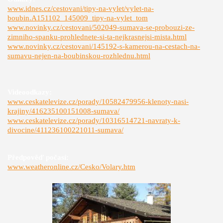
www.idnes.cz/cestovani/tipy-na-vylet/vylet-na-
boubin.A151102_145009_tipy-na-vylet_tom
www.novinky.cz/cestovani/502049-sumava-se-probouzi-ze-
zimniho-spanku-prohlednete-si-ta-nejkrasnejsi-mista.html
www.novinky.cz/cestovani/145192-s-kamerou-na-cestach-na-
sumavu-nejen-na-boubinskou-rozhlednu.html
Videoodkazy:
www.ceskatelevize.cz/porady/10582479956-klenoty-nasi-
krajiny/416235100151008-sumava/
www.ceskatelevize.cz/porady/10316514721-navraty-k-
divocine/411236100221011-sumava/
Předpověď počasí:
www.weatheronline.cz/Cesko/Volary.htm