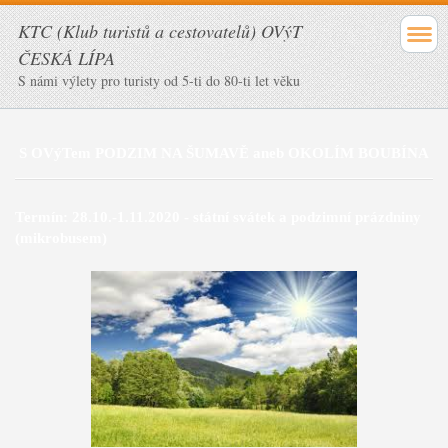
KTC (Klub turistů a cestovatelů) OVýT
ČESKÁ LÍPA
S námi výlety pro turisty od 5-ti do 80-ti let věku
S OVýTem PODZIM NA ŠUMAVĚ aneb OKOLÍM BOUBÍNA
Termín: 28.10.-1.11.2020 - státní svátek a podzimní prázdniny
(mikrobusem)