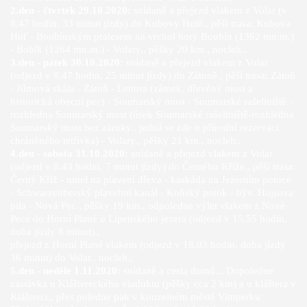
2.den - čtvrtek 29.10.2020:
snídaně a přejezd vlakem z Volar (v
8.47 hodin, 33 minut jízdy) do Kubovy Hutě., pěší trasa: Kubova
Huť - Boubínským pralesem na vrchol hory Boubín (1362 mn.m.)
- Bobík (1264 mn.m.) - Volary., pěšky 20 km., nocleh.,
3.den - pátek 30.10.2020:
snídaně a přejezd vlakem z Volar
(odjezd v 8.47 hodin, 25 minut jízdy) do Zátoně., pěší trasa: Zátoň
- Jílmová skála - Zátoň - Lenora (zámek, dřevěný most a
historická obecní pec) - Soumarský most - Soumarské rašeliniště -
rozhledna Soumarský most (úsek Soumarské rašeliniště-rozhledna
Soumarský most bez záruky., jedná se zde o přírodní rezervaci
chráněného tetřívka) - Volary., pěšky 21 km.,
nocleh.,
4.den - sobota 31.10.2020:
snídaně a přejezd vlakem z Volar
(odjezd v 8.43 hodin, 7 minut jízdy) do Černého Kříže., pěší trasa:
Černý Kříž - tunel na plavení dřeva - kaskáda na Jezerním potoce
- Schwarzenberský plavební kanál - Koňský potok - býv. Hojsova
pila - Nová Pec., pěšky 19 km.,
odpoledne výlet vlakem z Nové
Pece do Horní Plané u Lipenského jezera (odjezd v 15.55 hodin,
doba jízdy 8 minut).,
přejezd z Horní Plané vlakem (odjezd v 18.03 hodin, doba jízdy
36 minut) do Volar., nocleh.,
5.den - neděle 1.11.2020:
snídaně a cesta domů... Dopoledne
zastávka u Kláštereckého viaduktu (pěšky cca 2 km) a u kláštera v
Klášterci., přes poledne pak v kouzelném městě Vimperku