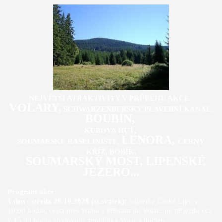
NEJVĚTŠÍ ATRAKTIVITY V PRŮBĚHU AKCE:
VOLARY,
SCHWARZENBERSKÝ PLAVEBNÍ KANÁL,
BOUBÍN,
KUBOVA HUŤ,
LENORA,
SOUMARSKÉ RAŠELINIŠTĚ,
ČERNÝ
KŘÍŽ, BOBÍK,
SOUMARSKÝ MOST, LIPENSKÉ
JEZERO...
Program akce:
1.den - středa 28.10.2020 (st.svátek):
odjezd z České Lípy v
10.00 hodin, cesta přes Prahu a Příbram do Volar., po příjezdu cca
v 15.00 hodin ubytování, prohlídka Volar a nocleh.,