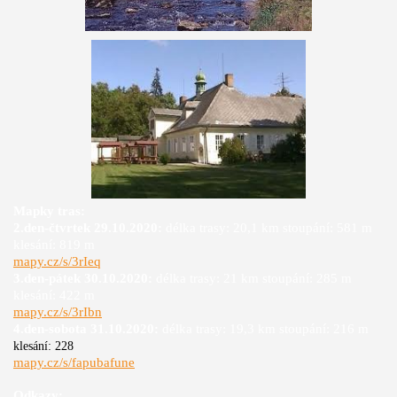
Mapky tras:
2.den-čtvrtek 29.10.2020:
délka trasy: 20,1 km stoupání: 581 m
klesání: 819 m
mapy.cz/s/3rIeq
3.den-pátek 30.10.2020:
délka trasy: 21 km stoupání: 285 m
klesání: 422 m
mapy.cz/s/3rIbn
4.den-sobota 31.10.2020:
délka trasy: 19,3 km stoupání: 216 m
klesání: 228
mapy.cz/s/fapubafune
Odkazy: