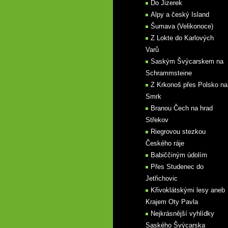
Do Jizerek
Alpy a český Island
Šumava (Velikonoce)
Z Lokte do Karlových
Varů
Saským Švýcarskem na
Schrammsteine
Z Krkonoš přes Polsko na
Smrk
Branou Čech na hrad
Střekov
Riegrovou stezkou
Českého ráje
Babiččiným údolím
Přes Studenec do
Jetřichovic
Křivoklátskými lesy aneb
Krajem Oty Pavla
Nejkrásnější vyhlídky
Saského Švýcarska