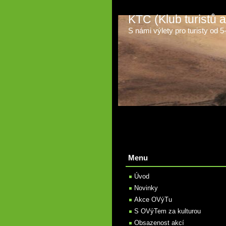
KTC (Klub turistů
S námi výlety pro turisty od 5-t
Menu
Úvod
Novinky
Akce OVýTu
S OVýTem za kulturou
Obsazenost akcí