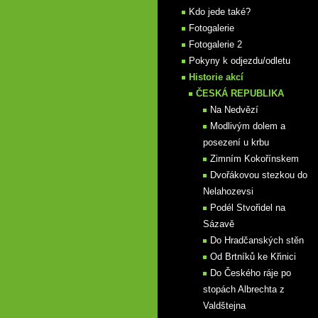
Kdo jede také?
Fotogalerie
Fotogalerie 2
Pokyny k odjezdu/odletu
Historie akcí
ČESKÁ REPUBLIKA
Na Nedvězí
Modlivým dolem a
posezení u krbu
Zimním Kokořínskem
Dvořákovou stezkou do
Nelahozevsi
Podél Stvořidel na
Sázavě
Do Hradčanských stěn
Od Brtníků ke Křinici
Do Českého ráje po
stopách Albrechta z
Valdštejna