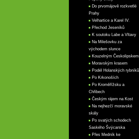
Do prvomájově rozkvetlé
Prahy
Velhartice a Karel IV.
Přechod Jeseníků
K soutoku Labe a Vltavy
Na Milešovku za
východem slunce
Kouzelným Českolipskem
Moravským krasem
Podél Holanských rybníků
Po Krkonoších
Po Kroměřížsku a
Chřibech
Českým rájem na Kost
Na nejhezčí moravské
skály
Po svatých schodech
Saského Švýcarska
Přes Medník ke