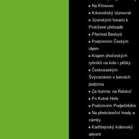
Na Klínovec
Krkonošský slunovrat
Jizerskými horami k
Protržené přehradě
Přechod Beskyd
Podzimním Českým
rájem
Krajem jihočeských
rybníků na kole i pěšky
Českosaským
Švýcarskem v barvách
podzimu
Za humna: na Ralsko!
Po Kutné Hoře
Podzimním Podještědím
Na předvánoční hrady a
zámky
Karlštejnský královský
advent