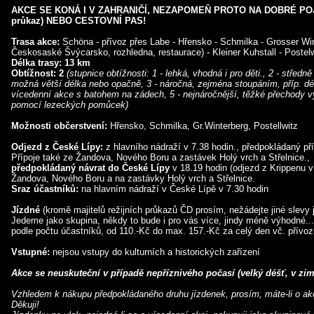
AKCE SE KONÁ I V ZAHRANIČÍ, NEZAPOMEŇ PROTO NA DOBRÉ POJI
průkaz) NEBO CESTOVNÍ PAS!
Trasa akce:
Schöna - přívoz přes Labe - Hřensko - Schmilka - Grosser Wi
Českosaské Švýcarsko, rozhledna, restaurace) - Kleiner Kuhstall - Postelw
Délka trasy: 13 km
Obtížnost: 2
(stupnice obtížnosti: 1 - lehká, vhodná i pro děti., 2 - středn
možná větší délka nebo opačně, 3 - náročná, zejména stoupáním, příp. dél
vícedenní akce s batohem na zádech, 5 - nejnáročnější, těžké přechody v
pomocí lezeckých pomůcek)
Možnosti občerstvení:
Hřensko, Schmilka, Gr.Winterberg, Postellwitz
Odjezd z České Lípy:
z hlavního nádraží v 7.38 hodin., předpokládaný př
Přípoje také ze Žandova, Nového Boru a zastávek Holý vrch a Střelnice.,
předpokládaný návrat do České Lípy
v 18.19 hodin (odjezd z Krippenu v 
Žandova, Nového Boru a na zastávky Holý vrch a Střelnice.
Sraz účastníků:
na hlavním nádraží v České Lípě v 7.30 hodin
Jízdné
(kromě majitelů režijních průkazů ČD prosím, nežádejte jiné slevy 
Jedeme jako skupina, někdy to bude i pro vás více, jindy méně výhodné...
podle počtu účastníků, od 110.-Kč do max. 157.-Kč za celý den vč. přív
Vstupné:
nejsou vstupy do kulturních a historických zařízení
Akce se neuskuteční v případě nepříznivého počasí (velký déšť, v zim
Vzhledem k nákupu předpokládaného druhu jízdenek, prosím, máte-li o akc
Děkuji!