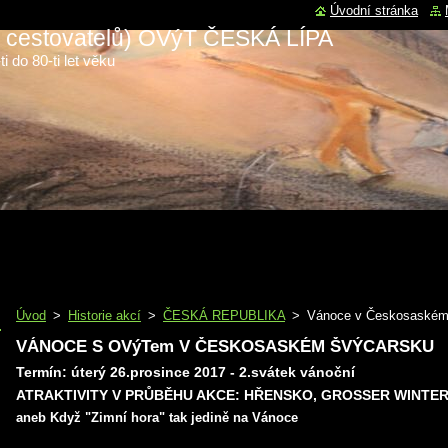
Úvodní stránka
 a cestovatelů) OVýT ČESKÁ LÍPA
i do 80-ti let věku
Úvod
>
Historie akcí
>
ČESKÁ REPUBLIKA
>
Vánoce v Českosaském
VÁNOCE S OVýTem V ČESKOSASKÉM ŠVÝCARSKU
Termín: úterý 26.prosince 2017 - 2.svátek vánoční
ATRAKTIVITY V PRŮBĚHU AKCE: HŘENSKO, GROSSER WINTE
aneb Když "Zimní hora" tak jedině na Vánoce