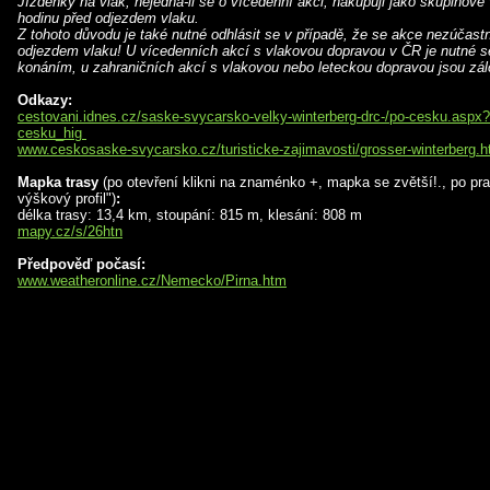
Jízdenky na vlak, nejedná-li se o vícedenní akci, nakupuji jako skupinové
hodinu před odjezdem vlaku.
Z tohoto důvodu je také nutné odhlásit se v případě, že se akce nezúčastn
odjezdem vlaku! U vícedenních akcí s vlakovou dopravou v ČR je nutné se 
konáním, u zahraničních akcí s vlakovou nebo leteckou dopravou jsou zál
Odkazy:
cestovani.idnes.cz/saske-svycarsko-velky-winterberg-drc-/po-cesku.as
cesku_hig
www.ceskosaske-svycarsko.cz/turisticke-zajimavosti/grosser-winterberg.h
Mapka trasy
(po otevření klikni na znaménko +, mapka se zvětší!., po prav
výškový profil")
:
délka trasy: 13,4 km, stoupání: 815 m, klesání: 808 m
mapy.cz/s/26htn
Předpověď počasí:
www.weatheronline.cz/Nemecko/Pirna.htm