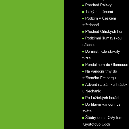
Přechod Pálavy
Tiskými stěnami
Podzim v Českém
středohoří
Přechod Orlických hor
Podzimní šumavskou
náladou
Do míst, kde stávaly
tvrze
Pendolinem do Olomouce
Na vánoční trhy do
stříbrného Freibergu
Advent na zámku Hrádek
u Nechanic
Po Lužických horách
Do hlavní vánoční vsi
světa
Štědrý den s OVýTem -
Kryštofovo Údolí