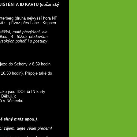
ŠTĚNÍ A ID KARTU (občanský
nterberg (druhá nejvyšší hora NP
itz - přívoz přes Labe - Krippen
ě těžká, malé převýšení, ale
kou., 4 - těžká, především
ysokých pohoří i s postupy
íjezd do Schöny v 8.59 hodin.
16.50 hodin). Přípoje také do
jako jsou IDOL či IN karty.
 Děkuji.)
:
ozů v Německu
ě silný mráz apod.).
i zájem, dejte vědět předem!