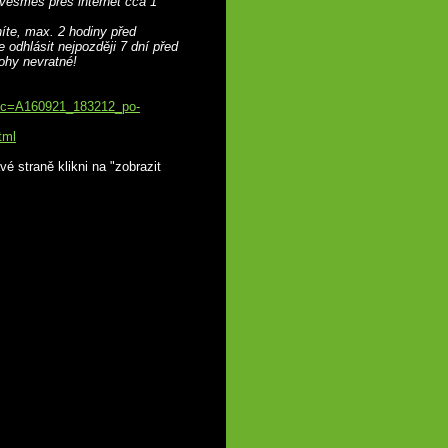
 vesměs přes internet cca 1
íte, max. 2 hodiny před
odhlásit nejpozději 7 dní před
ohy nevratné!
px?c=A160921_183212_po-
tml
é straně klikni na "zobrazit