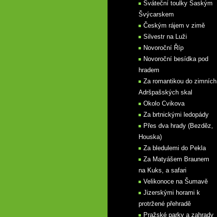
Sváteční toulky Saským
Švýcarskem
Českým rájem v zimě
Silvestr na Luži
Novoroční Říp
Novoroční besídka pod
hradem
Za romantikou do zimních
Adršpašských skal
Okolo Cvikova
Za brtnickými ledopády
Přes dva hrady (Bezděz,
Houska)
Za bledulemi do Pekla
Za Matyášem Braunem
na Kuks, a safari
Velikonoce na Šumavě
Jizerskými horami k
protržené přehradě
Pražské parky a zahrady