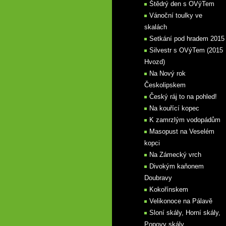
Štědrý den s OVýTem
Vánoční toulky ve
skalách
Setkání pod hradem 2015
Silvestr s OVýTem (2015
Hvozd)
Na Nový rok
Českolipskem
Český ráj to na pohled!
Na kouřící kopec
K zamrzlým vodopádům
Masopust na Veselém
kopci
Na Zámecký vrch
Divokým kaňonem
Doubravy
Kokořínskem
Velikonoce na Pálavě
Sloní skály, Horní skály,
Popovy skály