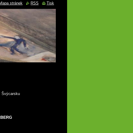
Mapa stránek
RSS
Tisk
 Švýcarsku
RBERG