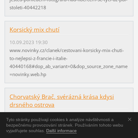
stoleti-40442218
Korsický mix chutí
10.09.2023 19:30
www.novinky.cz/clanek/cestovani-korsicky-mix-chuti-
to-nejlepsi-z-francie-i-italie-
40440168#dop_ab_variant=0&dop_source_zone_name
=novinky.web.hp
Chorvatský Brač, svérázná krása kdysi
drsného ostrova
05.09.2023 14:47
Tyto stránky používají cookies k analýze návštěvnosti a
www.novinky.cz/clanek/cestovani-chorvatsky-brac-
bezpečnému provozování stránek. Používáním tohoto webu
vyjadřujete souhlas.
Další informace
sverazna-krasa-kdysi-drsneho-ostrova-40440907