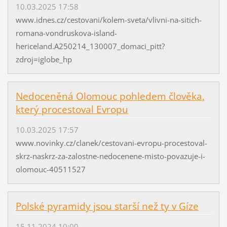
10.03.2025 17:58
www.idnes.cz/cestovani/kolem-sveta/vlivni-na-sitich-
romana-vondruskova-island-
hericeland.A250214_130007_domaci_pitt?
zdroj=iglobe_hp
Nedoceněná Olomouc pohledem člověka,
který procestoval Evropu
10.03.2025 17:57
www.novinky.cz/clanek/cestovani-evropu-procestoval-
skrz-naskrz-za-zalostne-nedocenene-misto-povazuje-i-
olomouc-40511527
Polské pyramidy jsou starší než ty v Gíze
15.11.2024 10:00