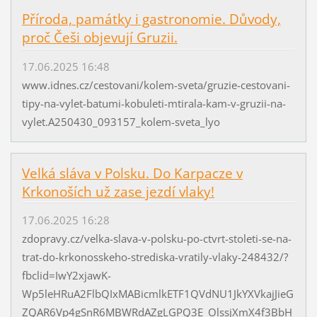
Příroda, památky i gastronomie. Důvody,
proč Češi objevují Gruzii.
17.06.2025 16:48
www.idnes.cz/cestovani/kolem-sveta/gruzie-cestovani-
tipy-na-vylet-batumi-kobuleti-mtirala-kam-v-gruzii-na-
vylet.A250430_093157_kolem-sveta_lyo
Velká sláva v Polsku. Do Karpacze v
Krkonoších už zase jezdí vlaky!
17.06.2025 16:28
zdopravy.cz/velka-slava-v-polsku-po-ctvrt-stoleti-se-na-
trat-do-krkonosskeho-strediska-vratily-vlaky-248432/?
fbclid=IwY2xjawK-
Wp5leHRuA2FlbQIxMABicmlkETF1QVdNU1JkYXVkajJieG
ZQAR6Vp4gSnR6MBWRdAZgLGPQ3E_OlssjXmX4f3BbH