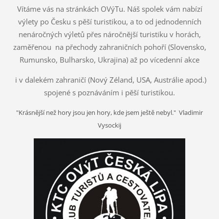
Vítáme vás na stránkách OVýTu.
Náš spolek vám nabízí
výlety po Česku s pěší turistikou,
a to od jednodenních
nenáročných výletů
přes náročnější turistiku v horách,
zaměřenou na přechody zahraničních pohoří
(Slovensko,
Rumunsko, Bulharsko, Ukrajina)
až po vícedenní akce
i v dalekém zahraničí (Nový Zéland, USA, Austrálie apod.)
spojené s poznáváním i pěší turistikou.
"Krásnější než hory jsou jen hory, kde jsem ještě nebyl." Vladimir
Vysockij