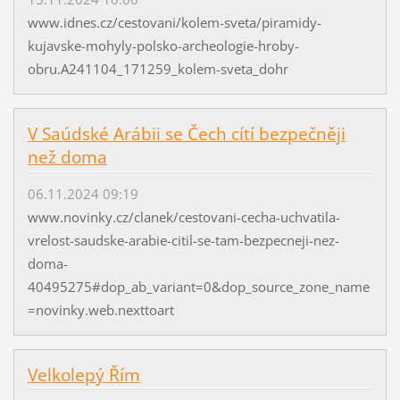
www.idnes.cz/cestovani/kolem-sveta/piramidy-
kujavske-mohyly-polsko-archeologie-hroby-
obru.A241104_171259_kolem-sveta_dohr
V Saúdské Arábii se Čech cítí bezpečněji
než doma
06.11.2024 09:19
www.novinky.cz/clanek/cestovani-cecha-uchvatila-
vrelost-saudske-arabie-citil-se-tam-bezpecneji-nez-
doma-
40495275#dop_ab_variant=0&dop_source_zone_name
=novinky.web.nexttoart
Velkolepý Řím