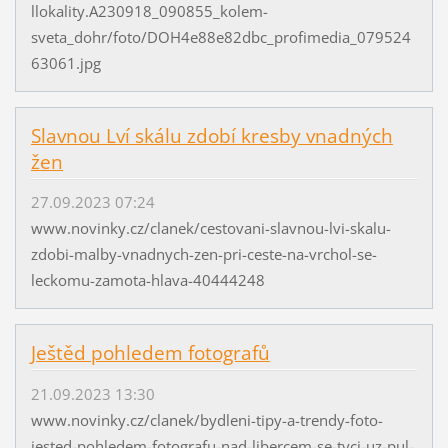
llokality.A230918_090855_kolem-
sveta_dohr/foto/DOH4e88e82dbc_profimedia_079524
63061.jpg
Slavnou Lví skálu zdobí kresby vnadných
žen
27.09.2023 07:24
www.novinky.cz/clanek/cestovani-slavnou-lvi-skalu-
zdobi-malby-vnadnych-zen-pri-ceste-na-vrchol-se-
leckomu-zamota-hlava-40444248
Ještěd pohledem fotografů
21.09.2023 13:30
www.novinky.cz/clanek/bydleni-tipy-a-trendy-foto-
jested-pohledem-fotografu-nad-libercem-se-tyci-uz-pul-