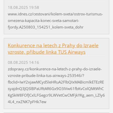
18.08.2025 19:58
www.idnes.cz/cestovani/kolem-sveta/ostrov-turismus-
omezena-kapacita-konec-sveta-samotari-
fjordy.A250803_154251_kolem-sveta_dohr
Konkurence na letech z Prahy do Izraele
vzroste, přibude linka TUS Airways
08.08.2025 14:16
zdopravy.cz/konkurence-na-letech-z-prahy-do-izraele-
vzroste-pribude-linka-tus-airways-253546/?
fbclid=IwY2xjawMCyd5leHRuA2FlbQIxMABicmlkETEzRE
syajdnQ3JQSlBPaURtAR6Gx9O3IVw61fbKvColQMtWhC
KgSkW8FOfJCxlLFGegcr9LWVetCwCMFjkYKg_aem_LZly6
4L4_nxZNK7pFHk7ew