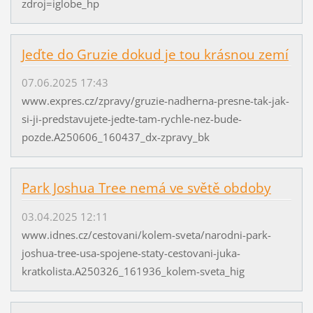
zdroj=iglobe_hp
Jeďte do Gruzie dokud je tou krásnou zemí
07.06.2025 17:43
www.expres.cz/zpravy/gruzie-nadherna-presne-tak-jak-
si-ji-predstavujete-jedte-tam-rychle-nez-bude-
pozde.A250606_160437_dx-zpravy_bk
Park Joshua Tree nemá ve světě obdoby
03.04.2025 12:11
www.idnes.cz/cestovani/kolem-sveta/narodni-park-
joshua-tree-usa-spojene-staty-cestovani-juka-
kratkolista.A250326_161936_kolem-sveta_hig