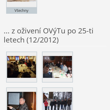
Všechny
fotografie z této
akce najdete v
... z oživení OVýTu po 25-ti
sekci "Fotogalerie
2"
letech (12/2012)