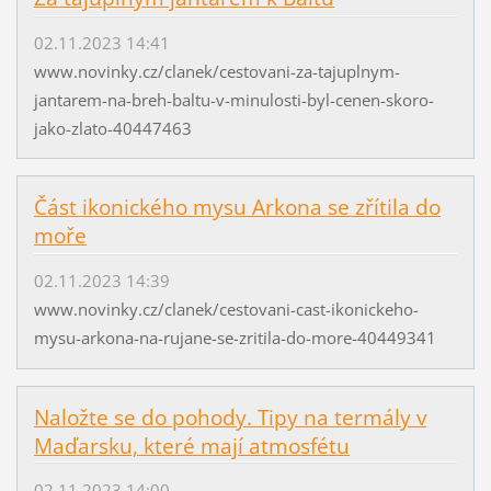
02.11.2023 14:41
www.novinky.cz/clanek/cestovani-za-tajuplnym-
jantarem-na-breh-baltu-v-minulosti-byl-cenen-skoro-
jako-zlato-40447463
Část ikonického mysu Arkona se zřítila do
moře
02.11.2023 14:39
www.novinky.cz/clanek/cestovani-cast-ikonickeho-
mysu-arkona-na-rujane-se-zritila-do-more-40449341
Naložte se do pohody. Tipy na termály v
Maďarsku, které mají atmosfétu
02.11.2023 14:00