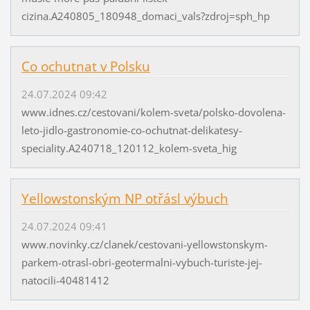
cizina.A240805_180948_domaci_vals?zdroj=sph_hp
Co ochutnat v Polsku
24.07.2024 09:42
www.idnes.cz/cestovani/kolem-sveta/polsko-dovolena-
leto-jidlo-gastronomie-co-ochutnat-delikatesy-
speciality.A240718_120112_kolem-sveta_hig
Yellowstonským NP otřásl výbuch
24.07.2024 09:41
www.novinky.cz/clanek/cestovani-yellowstonskym-
parkem-otrasl-obri-geotermalni-vybuch-turiste-jej-
natocili-40481412