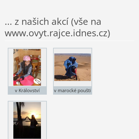
... z našich akcí (vše na
www.ovyt.rajce.idnes.cz)
v Království
v marocké poušti
Lesotho (jižní
poblíž Erg Chebbi
Afrika)