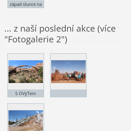
západ slunce na
pláži Waikiki
(Havaj)
... z naší poslední akce (více
"Fotogalerie 2")
S OVýTem
NÁRODNÍ PARKY
USA II A KANADY
(11.-26.7.2026)