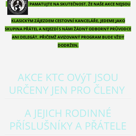
PAMATUJTE NA SKUTEČNOST, ŽE NAŠE AKCE NEJSOU
KLASICKÝM ZÁJEZDEM CESTOVNÍ KANCELÁŘE, JEDEME JAKO
SKUPINA PŘÁTEL A NEJEZDÍ S NÁMI ŽÁDNÝ ODBORNÝ PRŮVODCE
ANI DELEGÁT, PŘIČEMŽ AVIZOVANÝ PROGRAM BUDE VŽDY
DODRŽEN.
AKCE KTC OVýT JSOU
URČENY
JEN PRO ČLENY
A JEJICH RODINNÉ
PŘÍSLUŠNÍKY A PŘÁTELE