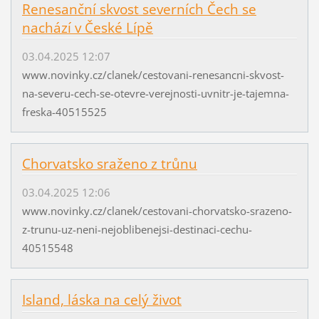
Renesanční skvost severních Čech se
nachází v České Lípě
03.04.2025 12:07
www.novinky.cz/clanek/cestovani-renesancni-skvost-
na-severu-cech-se-otevre-verejnosti-uvnitr-je-tajemna-
freska-40515525
Chorvatsko sraženo z trůnu
03.04.2025 12:06
www.novinky.cz/clanek/cestovani-chorvatsko-srazeno-
z-trunu-uz-neni-nejoblibenejsi-destinaci-cechu-
40515548
Island, láska na celý život