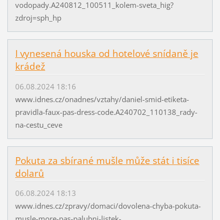
vodopady.A240812_100511_kolem-sveta_hig?
zdroj=sph_hp
I vynesená houska od hotelové snídaně je
krádež
06.08.2024 18:16
www.idnes.cz/onadnes/vztahy/daniel-smid-etiketa-
pravidla-faux-pas-dress-code.A240702_110138_rady-
na-cestu_ceve
Pokuta za sbírané mušle může stát i tisíce
dolarů
06.08.2024 18:13
www.idnes.cz/zpravy/domaci/dovolena-chyba-pokuta-
musle-more-pas-palubni-listek-