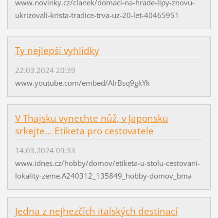
www.novinky.cz/clanek/domaci-na-hrade-lipy-znovu-
ukrizovali-krista-tradice-trva-uz-20-let-40465951
Ty nejlepší vyhlídky
22.03.2024 20:39
www.youtube.com/embed/AIrBsq9gkYk
V Thajsku vynechte nůž, v Japonsku
srkejte... Etiketa pro cestovatele
14.03.2024 09:33
www.idnes.cz/hobby/domov/etiketa-u-stolu-cestovani-
lokality-zeme.A240312_135849_hobby-domov_bma
Jedna z nejhezčích italských destinací