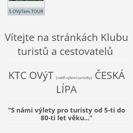
S OVýTem TOUR
DE PYRENEJE
(16.-24.9.2026)
Vítejte na stránkách
Klubu
turistů a cestovatelů
KTC OVýT
ČESKÁ
(oddíl výletní turistiky)
LÍPA
"S námi výlety pro turisty od 5-ti do
80-ti let věku..."