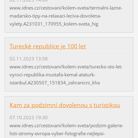
www.idnes.cz/cestovani/kolem-sveta/termalni-lazne-
madarsko-tipy-na-relaxaci-leciva-dovolena-
vylety.A231031_170955_kolem-sveta_hig
Turecké republice je 100 let
02.11.2023 13:58
www.idnes.cz/cestovani/kolem-sveta/turecko-sto-let-
vyroci-republika-mustafa-kemal-ataturk-
istanbul.A230507_151834_zahranicni_kha
Kam za podzimní dovolenou s turistikou
07.10.2023 19:30
www.idnes.cz/cestovani/kolem-sveta/podzim-galerie-
listi-stromy-evropa-vyber-fotografie-nejlepsi-