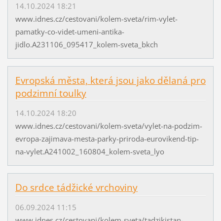
14.10.2024 18:21
www.idnes.cz/cestovani/kolem-sveta/rim-vylet-
pamatky-co-videt-umeni-antika-
jidlo.A231106_095417_kolem-sveta_bkch
Evropská města, která jsou jako dělaná pro
podzimní toulky
14.10.2024 18:20
www.idnes.cz/cestovani/kolem-sveta/vylet-na-podzim-
evropa-zajimava-mesta-parky-priroda-eurovikend-tip-
na-vylet.A241002_160804_kolem-sveta_lyo
Do srdce tádžické vrchoviny
06.09.2024 11:15
www.idnes.cz/cestovani/kolem-sveta/tadzikistan-