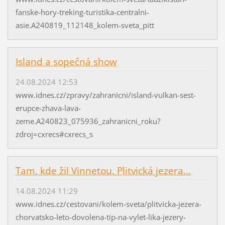
fanske-hory-treking-turistika-centralni-
asie.A240819_112148_kolem-sveta_pitt
Island a sopečná show
24.08.2024 12:53
www.idnes.cz/zpravy/zahranicni/island-vulkan-sest-
erupce-zhava-lava-
zeme.A240823_075936_zahranicni_roku?
zdroj=cxrecs#cxrecs_s
Tam, kde žil Vinnetou. Plitvická jezera...
14.08.2024 11:29
www.idnes.cz/cestovani/kolem-sveta/plitvicka-jezera-
chorvatsko-leto-dovolena-tip-na-vylet-lika-jezery-