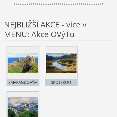
*******************************************
NEJBLIŽŠÍ AKCE - více v
MENU: Akce OVýTu
SMARAGDOVÝM
SKOTSKOU
OSTROVEM
VYSOČI- NOU A
(Irsko)
OSTROVEM SKYE
8.-16.8.2026
(22.-29.8.2026)