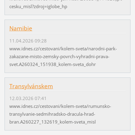
cesku_misl?zdroj=iglobe_hp
Namibie
11.04.2026 09:28
www.idnes.cz/cestovani/kolem-sveta/narodni-park-
zakazane-misto-zemsky-povrch-vyhradni-prava-
svet.A260324_151938_kolem-sveta_dohr
Transylvánskem
12.03.2026 07:41
www.idnes.cz/cestovani/kolem-sveta/rumunsko-
transylvanie-sedmihradsko-dracula-hrad-
bran.A260227_132619_kolem-sveta_misl