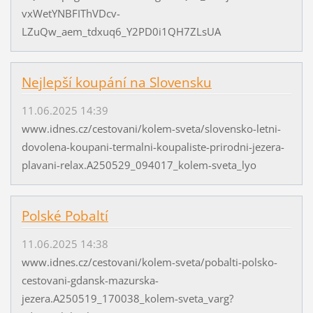
vxWetYNBFIThVDcv-
LZuQw_aem_tdxuq6_Y2PD0i1QH7ZLsUA
Nejlepší koupání na Slovensku
11.06.2025 14:39
www.idnes.cz/cestovani/kolem-sveta/slovensko-letni-
dovolena-koupani-termalni-koupaliste-prirodni-jezera-
plavani-relax.A250529_094017_kolem-sveta_lyo
Polské Pobaltí
11.06.2025 14:38
www.idnes.cz/cestovani/kolem-sveta/pobalti-polsko-
cestovani-gdansk-mazurska-
jezera.A250519_170038_kolem-sveta_varg?