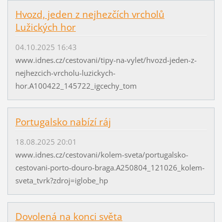
Hvozd, jeden z nejhezčích vrcholů
Lužických hor
04.10.2025 16:43
www.idnes.cz/cestovani/tipy-na-vylet/hvozd-jeden-z-
nejhezcich-vrcholu-luzickych-
hor.A100422_145722_igcechy_tom
Portugalsko nabízí ráj
18.08.2025 20:01
www.idnes.cz/cestovani/kolem-sveta/portugalsko-
cestovani-porto-douro-braga.A250804_121026_kolem-
sveta_tvrk?zdroj=iglobe_hp
Dovolená na konci světa