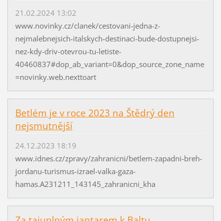
21.02.2024 13:02
www.novinky.cz/clanek/cestovani-jedna-z-
nejmalebnejsich-italskych-destinaci-bude-dostupnejsi-
nez-kdy-driv-otevrou-tu-letiste-
40460837#dop_ab_variant=0&dop_source_zone_name
=novinky.web.nexttoart
Betlém je v roce 2023 na Štědrý den
nejsmutnější
24.12.2023 18:19
www.idnes.cz/zpravy/zahranicni/betlem-zapadni-breh-
jordanu-turismus-izrael-valka-gaza-
hamas.A231211_143145_zahranicni_kha
Za tajuplným jantarem k Baltu