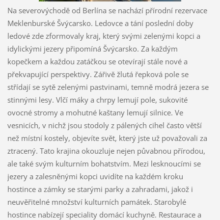
Na severovýchodě od Berlína se nachází přírodní rezervace
Meklenburské Švýcarsko. Ledovce a tání poslední doby
ledové zde zformovaly kraj, který svými zelenými kopci a
idylickými jezery připomíná Švýcarsko. Za každým
kopečkem a každou zatáčkou se otevírají stále nové a
překvapující perspektivy. Zářivě žlutá řepková pole se
střídají se sytě zelenými pastvinami, temně modrá jezera se
stinnými lesy. Vlčí máky a chrpy lemují pole, sukovité
ovocné
stromy a mohutné kaštany lemují silnice. Ve
vesnicích, v nichž jsou stodoly z pálených cihel často větší
než místní kostely, objevíte svět, který jste už považovali za
ztracený. Tato krajina okouzluje nejen půvabnou přírodou,
ale také svým kulturním bohatstvím. Mezi lesknoucími se
jezery a zalesněnými kopci uvidíte na každém kroku
hostince a zámky se starými parky a zahradami, jakož i
neuvěřitelné množství kulturních památek. Starobylé
hostince nabízejí speciality domácí kuchyně. Restaurace a