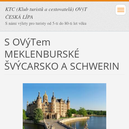
KTC (Klub turistů a cestovatelů) OVýT
ČESKÁ LÍPA
S námi výlety pro turisty od 5-ti do 80-ti let věku
S OVýTem
MEKLENBURSKÉ
ŠVÝCARSKO A SCHWERIN