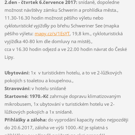
2.den - čtvrtek 6.července 2017:
snídaně, dopoledne
možnost návštěvy zámku Schwerin a prohlídka města.,
11.30-16.30 hodin možnost pěšího výletu nebo
cykloturistické vyjížďky
po břehu Schweriner See (mapka
pěšího výletu:
mapy.cz/s/1EsYT
, 19,8 km., cykloturistická
vyjížďka 40-80 km dle domluvy na místě).,
cca v 16.30 hodin odjezd a ve 22.00 hodin návrat do České
Lípy.
Ubytování:
1x v turistickém hotelu, a to ve 2-lůžkových
pokojích s toaletou a koupelnou.,
Stravování:
v hotelu snídaně
Startovné: 1970.-Kč
zahrnuje dopravu klimatizovaným
mikrobusem, 1x ubytování v turistickém hotelu ve 2-
lůžkových pokojích a 1x snídaně.
Přihlášky a záloha:
do vyprodání kapacity nebo nejpozději
do 20.6.2017, záloha ve výši 1000.-Kč je splatná s