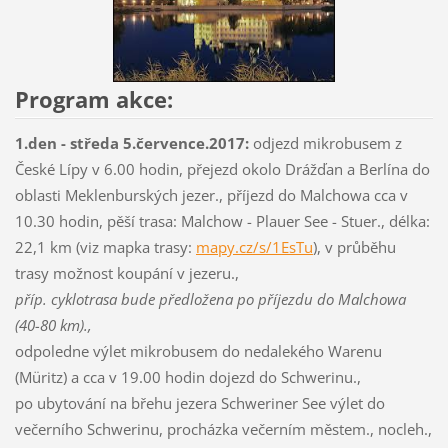
Program akce:
1.den - středa 5.července.2017:
odjezd mikrobusem z
České Lípy v 6.00 hodin, přejezd okolo Drážďan a Berlína do
oblasti Meklenburských jezer., příjezd do Malchowa cca v
10.30 hodin, pěší trasa: Malchow - Plauer See - Stuer., délka:
22,1 km (viz mapka trasy:
mapy.cz/s/1EsTu
), v průběhu
trasy možnost koupání v jezeru.,
příp. cyklotrasa bude předložena po příjezdu do Malchowa
(40-80 km).,
odpoledne výlet mikrobusem do nedalekého Warenu
(Müritz) a cca v 19.00 hodin dojezd do Schwerinu.,
po ubytování na břehu jezera Schweriner See výlet do
večerního Schwerinu, procházka večerním městem., nocleh.,