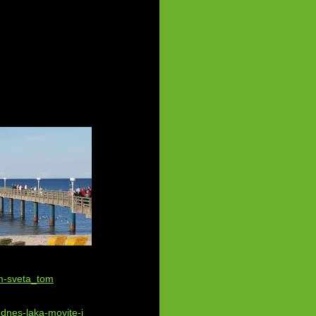
m-sveta_tom
-dnes-laka-movite-i