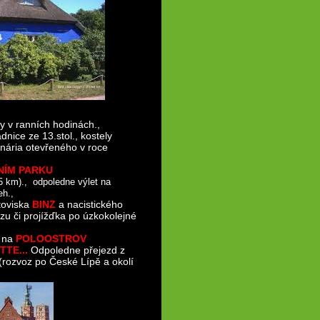
y v ranních hodinách.,
dnice ze 13.stol., kostely
ánária otevřeného v roce
NÍM PARKU
5 km)., odpoledne výlet na
eh.,
toviska
BINZ
a nacistického
zu či projížďka po úzkokolejné
e na
POLOOSTROV
TTE...
Odpoledne přejezd z
(rozvoz po České Lípě a okolí