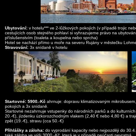
Ubytování:
v hotelu*** ve 2-lůžkových pokojích (v případě trojic n
cestujících osob stejného pohlaví si vyhrazujeme právo na ubytování
příslušenstvím (toaleta a koupelna nebo sprcha)
Hotel se nachází přímo u moře na severu Rujány v městečku Lohm
Stravování:
3x snídaně v hotelu
Startovné: 5900.-Kč
ahrnuje: dopravu klimatizovaným mikrobusem,
pokojích a 3x snídaně.
Startovné nezahrnuje vstupenky do národních parků a do kulturních a
20.-€), jízdenku úzkorozchodným vlakem (2,40 € nebo 4,80 €) a tra
zpět (19.-€), stravu (cca 50.-€)
Přihlášky a záloha:
do vyprodání kapacity nebo nejpozději do 30.4.
také záloha ve výši 3000.-Kč, která je v případě neúčasti nevratná