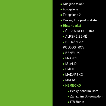
Kdo jede také?
Fotogalerie
Fotogalerie 2
Pokyny k odjezdu/odletu
Historie akcí
ČESKÁ REPUBLIKA
ALPSKÉ ZEMĚ
BALKÁNSKÝ
POLOOSTROV
BENELUX
FRANCIE
ISLAND
ITÁLIE
MAĎARSKO
MALTA
NĚMECKO
Pěšky pohořím Harz
Zamrzlým Spreewaldem
ITB Berlín