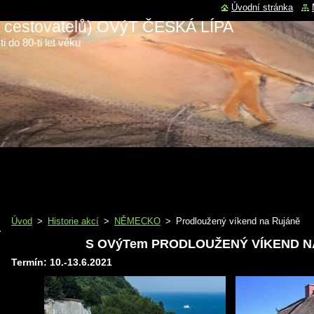
Úvodní stránka
 a cestovatelů) OVýT ČESKÁ LÍPA
i do 80-ti let věku
Úvod
>
Historie akcí
>
NĚMECKO
>
Prodloužený víkend na Rujáně
S OVýTem PRODLOUŽENÝ VÍKEND N
Termín: 10.-13.6.2021