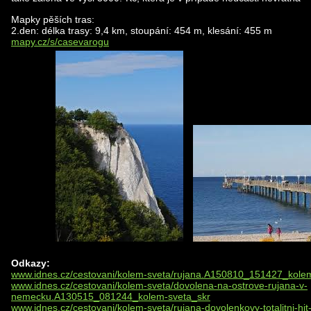
Mapky pěších tras:
2.den: délka trasy: 9,4 km, stoupání: 454 m, klesání: 455 m
mapy.cz/s/casevarogu
Odkazy:
www.idnes.cz/cestovani/kolem-sveta/rujana.A150810_151427_kole
www.idnes.cz/cestovani/kolem-sveta/dovolena-na-ostrove-rujana-v-
nemecku.A130515_081244_kolem-sveta_skr
www.idnes.cz/cestovani/kolem-sveta/rujana-dovolenkovy-totalitni-hit