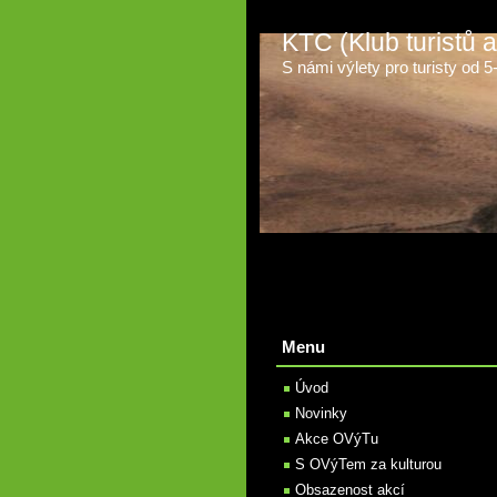
KTC (Klub turistů
S námi výlety pro turisty od 5-t
Menu
Úvod
Novinky
Akce OVýTu
S OVýTem za kulturou
Obsazenost akcí