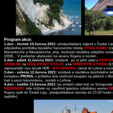
Program akce:
1.den - čtvrtek 10.června 2021:
předpokládaný odjezd z České Líp
odpoledne prohlídka bývalého hanzovního města
STRALSUNDU
(ra
Marienkirche a Nikolaiskirche, příp. možnost návštěvy zdejšího oce
2008)... V podvečer ubytování na severu Rujany a nocleh.,
2.den - pátek 11.června 2021:
snídaně., po ní pěší výlet v
NÁROD
JASMUND
KRÁLOVSKÝ STOLEC
KŘÍDOVÝM ÚTESŮM
na
a ke
(9,
MYS ARKONA,
nejsevernější mys bývalé NDR -
návrat do Lohme a nocl
3.den - sobota 12.června 2021:
snídaně a návštěva lázeňského le
komplexu
PRORA,
v průběhu dne možnost koupání na plážích v Bin
trati s parní lokomotivou., nocleh v Lohme.,
4.den - neděle 13.června 2021:
po snídani výlet lodí ze Schaprod
HIDDENSEE,
kde můžete mj. navštívit typickou rybářskou vesnici
WI
Rujany zpět do České Lípy., předpokládané návraty do 23.00 hodin 
zajištěn)