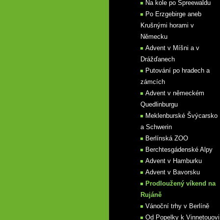
Na kole po Spreewaldu
Po Erzgebirge aneb
Krušnými horami v
Německu
Advent v Míšni a v
Drážďanech
Putování po hradech a
zámcích
Advent v německém
Quedlinburgu
Meklenburské Švýcarsko
a Schwerin
Berlínská ZOO
Berchtesgádenské Alpy
Advent v Hamburku
Advent v Bavorsku
Prodloužený víkend na
Rujáně
Vánoční trhy v Berlíně
Od Popelky k Vinnetouovi