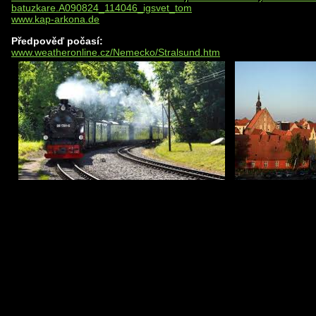
batuzkare.A090824_114046_igsvet_tom
www.kap-arkona.de
Předpověď počasí:
www.weatheronline.cz/Nemecko/Stralsund.htm