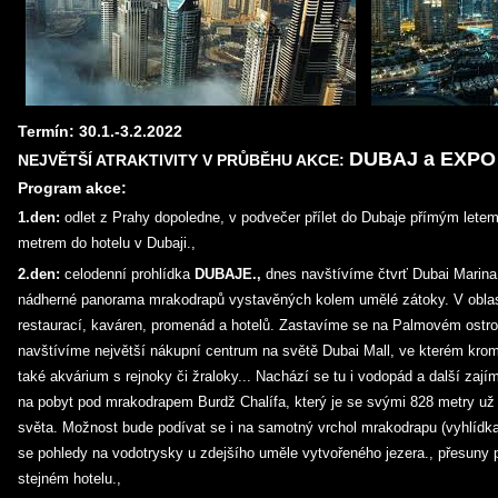
Termín:
30.1.-3.2.2022
DUBAJ a EXPO
NEJVĚTŠÍ ATRAKTIVITY V PRŮBĚHU AKCE:
Program akce:
1.den:
odlet z Prahy dopoledne, v podvečer přílet do Dubaje přímým letem
metrem do hotelu v Dubaji.,
2.den:
celodenní prohlídka
DUBAJE.,
dnes navštívíme čtvrť Dubai Marin
nádherné panorama mrakodrapů vystavěných kolem umělé zátoky. V oblas
restaurací, kaváren, promenád a hotelů. Zastavíme se na Palmovém ostrově 
navštívíme největší nákupní centrum na světě Dubai Mall, ve kterém kro
také akvárium s rejnoky či žraloky... Nachází se tu i vodopád a další zaj
na pobyt pod mrakodrapem Burdž Chalífa, který je se svými 828 metry už 
světa. Možnost bude podívat se i na samotný vrchol mrakodrapu (vyhlídk
se pohledy na vodotrysky u zdejšího uměle vytvořeného jezera., přesuny 
stejném hotelu.,