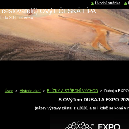
Úvodní stránka
 a cestovatelů) OVýT ČESKÁ LÍPA
i do 80-ti let věku
Úvod
>
Historie akcí
>
BLÍZKÝ A STŘEDNÍ VÝCHOD
>
Dubaj a EXPO
S OVýTem DUBAJ A EXPO 202
(název výstavy zůstal z r.2020, a to i když se koná v 