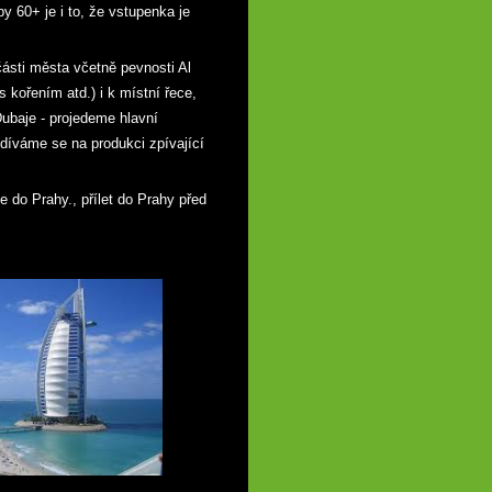
y 60+ je i to, že vstupenka je
části města včetně pevnosti Al
 s kořením atd.) i k místní řece,
ubaje - projedeme hlavní
odíváme se na produkci zpívající
e do Prahy., přílet do Prahy před