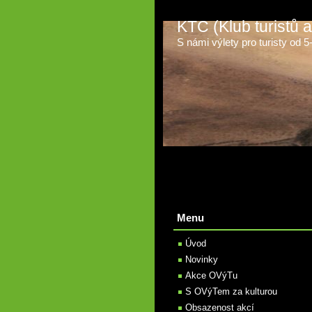
KTC (Klub turistů
S námi výlety pro turisty od 5-t
Menu
Úvod
Novinky
Akce OVýTu
S OVýTem za kulturou
Obsazenost akcí