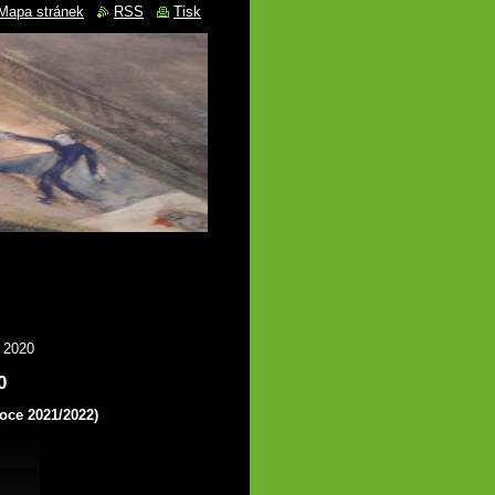
Mapa stránek
RSS
Tisk
 2020
0
roce 2021/2022)