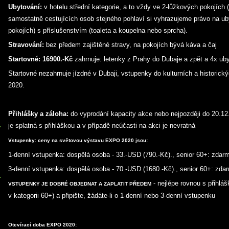
Ubytování:
v hotelu střední kategorie, a to vždy ve 2-lůžkových pokojích (
samostatně cestujících osob stejného pohlaví si vyhrazujeme právo na ub
pokojích) s příslušenstvím (toaleta a koupelna nebo sprcha).
Stravování:
bez předem zajištěné stravy, na pokojích bývá káva a čaj
Startovné: 16900.-Kč
zahrnuje: letenky z Prahy do Dubaje a zpět a 4x ub
Startovné nezahrnuje jízdné v Dubaji, vstupenky do kulturních a historic
2020.
Přihlášky a záloha:
do vyprodání kapacity akce nebo nejpozději do 20.12
je splatná s přihláškou a v případě neúčasti na akci je nevratná
Vstupenky: ceny na světovou výstavu EXPO 2020 jsou:
1-denní vstupenka: dospělá osoba - 33.-USD (790.-Kč)., senior 60+: zdar
3-denní vstupenka: dospělá osoba - 70.-USD (1680.-Kč)., senior 60+: zda
- nejlépe rovnou s přihláš
VSTUPENKY JE DOBRÉ OBJEDNAT A ZAPLATIT PŘEDEM
v kategorii 60+) a připište, žádáte-li o 1-denní nebo 3-denní vstupenku
Otevírací doba EXPO 2020: