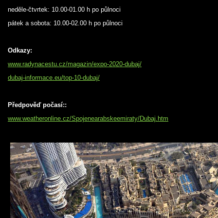
neděle-čtvrtek: 10.00-01.00 h po půlnoci
pátek a sobota: 10.00-02.00 h po půlnoci
Odkazy:
www.radynacestu.cz/magazin/expo-2020-dubaj/
dubaj-informace.eu/top-10-dubaj/
Předpověď počasí::
www.weatheronline.cz/Spojenearabskeemiraty/Dubaj.htm