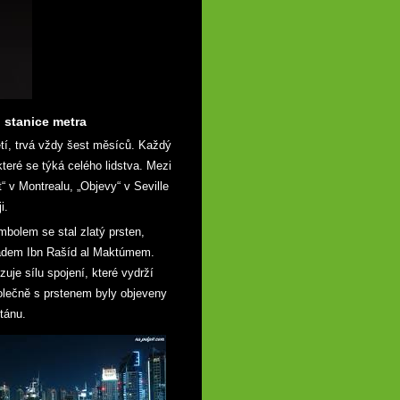
 stanice metra
tí, trvá vždy šest měsíců. Každý
které se týká celého lidstva. Mezi
“ v Montrealu, „Objevy“ v Seville
i.
mbolem se stal zlatý prsten,
adem Ibn Rašíd al Maktúmem.
uje sílu spojení, které vydrží
polečně s prstenem byly objeveny
tánu.