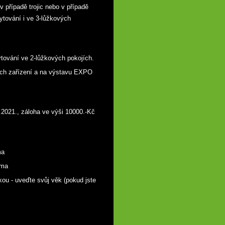
v případě trojic nebo v případě
ytování i ve 3-lůžkových
ytování ve 2-lůžkových pokojích.
kých zařízení a na výstavu EXPO
.2021., záloha ve výši 10000.-Kč
ma
rma
kou - uveďte svůj věk (pokud jste