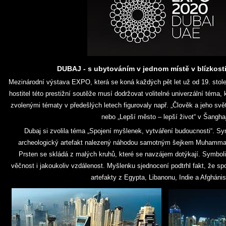
DUBAJ - s ubytováním v jednom místě v blízkosti
Mezinárodní výstava EXPO, která se koná každých pět let už od 19. stole
hostitel této prestižní soutěže musí dodržovat volitelné univerzální téma, 
zvolenými tématy v předešlých letech figurovaly např. „Člověk a jeho svět
nebo „Lepší město – lepší život“ v Šanghaj
Dubaj si zvolila téma „Spojení myšlenek, vytváření budoucnosti“. Sy
archeologický artefakt nalezený náhodou samotným šejkem Muhamm
Prsten se skládá z malých kruhů, které se navzájem dotýkají. Symboliz
věčnost i jakoukoliv vzdálenost. Myšlenku sjednocení podtrhl fakt, že s
artefakty z Egypta, Libanonu, Indie a Afghánis