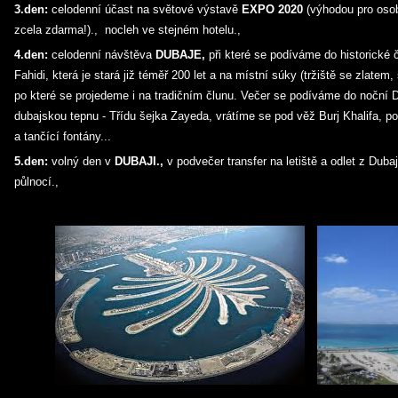
3.den:
celodenní účast na světové výstavě
EXPO 2020
(výhodou pro osob
zcela zdarma!)., nocleh ve stejném hotelu.,
4.den:
celodenní návštěva
DUBAJE,
při které se podíváme do historické 
Fahidi, která je stará již téměř 200 let a na místní súky (tržiště se zlatem,
po které se projedeme i na tradičním člunu. Večer se podíváme do noční D
dubajskou tepnu - Třídu šejka Zayeda, vrátíme se pod věž Burj Khalifa, p
a tančící fontány...
5.den:
volný den v
DUBAJI.,
v podvečer transfer na letiště a odlet z Dubaj
půlnocí.,