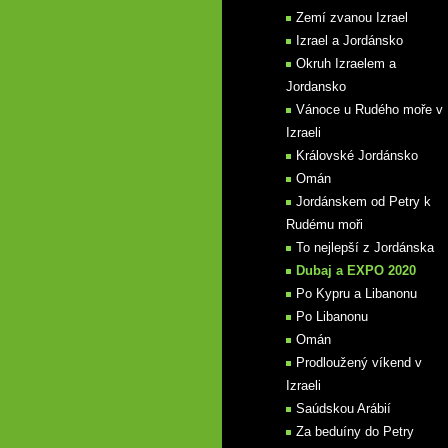
Zemí zvanou Izrael
Izrael a Jordánsko
Okruh Izraelem a
Jordansko
Vánoce u Rudého moře v
Izraeli
Královské Jordánsko
Omán
Jordánskem od Petry k
Rudému moři
To nejlepší z Jordánska
Dubaj a EXPO 2020
Po Kypru a Libanonu
Po Libanonu
Omán
Prodloužený víkend v
Izraeli
Saúdskou Arábií
Za beduíny do Petry