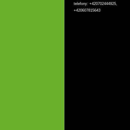
telefony: +420702444925,
+420607815643