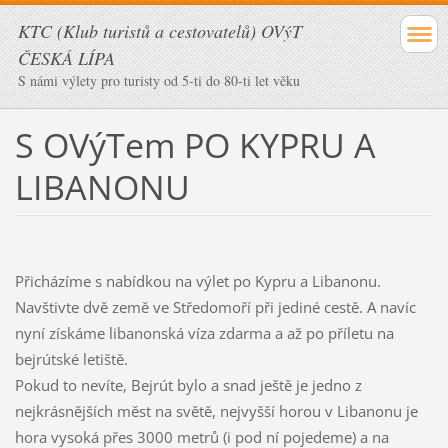
KTC (Klub turistů a cestovatelů) OVýT
ČESKÁ LÍPA
S námi výlety pro turisty od 5-ti do 80-ti let věku
S OVýTem PO KYPRU A
LIBANONU
Přicházíme
s nabídkou na výlet po Kypru a Libanonu.
Navštivte dvě země ve Středomoří při jediné cestě. A navíc
nyní získáme libanonská víza zdarma a až po příletu na
bejrútské letiště.
Pokud to nevíte, Bejrút bylo a snad ještě je jedno z
nejkrásnějších měst na světě, nejvyšší horou v Libanonu je
hora vysoká přes 3000 metrů (i pod ní pojedeme) a na