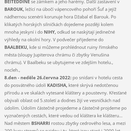
BEITEDDINE
se zámkem a jeho harémy. Další zastavení v
BAROUK,
ležící na úbočí vápencového pohoří Šuf a jejíž
nádhernou scenérii korunuje hora Džabal el Barouk. Po
klikatých horských silničkách dojedeme později kolem
mnoha jeskyní i do
NIHY,
odkud se naskýtají jedinečné
výhledy na okolní hory. V podvečer přijedeme do
BAALBEKU,
kde si můžeme prohlédnout ruiny římského
města (sloupy Jupiterova chrámu či zbytky Venušina
chrámu). V Baalbeku se ubytujeme ve zdejším hotelu.,
nocleh.,
8.den - neděle 26.června 2022:
po snídani v hotelu cesta
do posvátného údolí
KADISHA,
které skrývá nedotčenou
přírodu a ve skalách vytesané kláštery a poustevny. Křesťané
obývali oblast od 5.století a dodnes žijí ve vesničkách nad
údolím. Údolím částečně projedeme a částečně projdeme po
vyznačených cestách, které vedou od kláštera ke klášteru...
Nad městem
BSHARRI
rostou zbytky cedrového lesa, a mezi
200 kusy stromů se najdou i ty, které jsou staré i 2000 let.