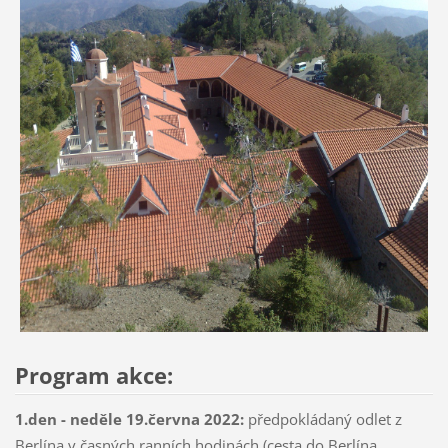
Program akce:
1.den - neděle 19.června 2022:
předpokládaný odlet z
Berlína v časných ranních hodinách (cesta do Berlína