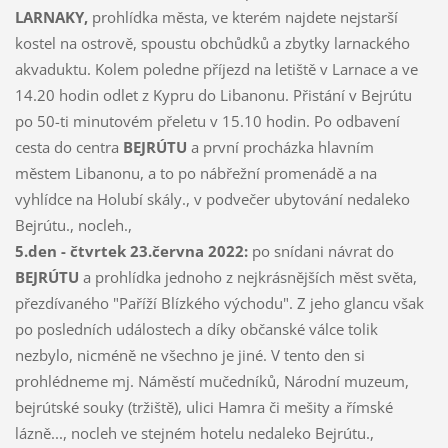
LARNAKY,
prohlídka města, ve kterém najdete nejstarší
kostel na ostrově, spoustu obchůdků a zbytky larnackého
akvaduktu. Kolem poledne příjezd na letiště v Larnace a ve
14.20 hodin odlet z Kypru do Libanonu. Přistání v Bejrútu
po 50-ti minutovém přeletu v 15.10 hodin. Po odbavení
cesta do centra
BEJRÚTU
a první procházka hlavním
městem Libanonu, a to po nábřežní promenádě a na
vyhlídce na Holubí skály., v podvečer ubytování nedaleko
Bejrútu., nocleh.,
5.den - čtvrtek 23.června 2022:
po snídani návrat do
BEJRÚTU
a prohlídka jednoho z nejkrásnějších měst světa,
přezdívaného "Paříží Blízkého východu". Z jeho glancu však
po posledních událostech a díky občanské válce tolik
nezbylo, nicméně ne všechno je jiné. V tento den si
prohlédneme mj. Náměstí mučedníků, Národní muzeum,
bejrútské souky (tržiště), ulici Hamra či mešity a římské
lázně..., nocleh ve stejném hotelu nedaleko Bejrútu.,