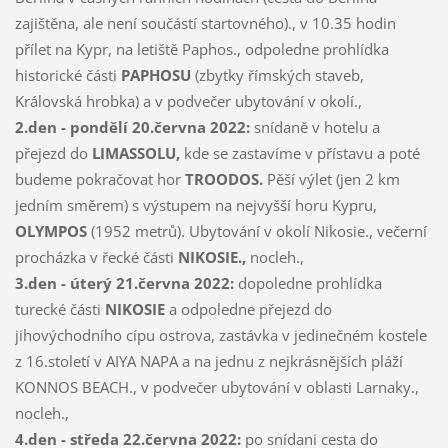
zajištěna, ale není součástí startovného)., v 10.35 hodin
přílet na Kypr, na letiště Paphos., odpoledne prohlídka
historické části
PAPHOSU
(zbytky římských staveb,
Královská hrobka) a v podvečer ubytování v okolí.,
2.den - pondělí 20.června 2022:
snídaně v hotelu a
přejezd do
LIMASSOLU,
kde se zastavíme v přístavu a poté
budeme pokračovat hor
TROODOS.
Pěší výlet (jen 2 km
jedním směrem) s výstupem na nejvyšší horu Kypru,
OLYMPOS
(1952 metrů). Ubytování v okolí Nikosie., večerní
procházka v řecké části
NIKOSIE.,
nocleh.,
3.den - úterý 21.června 2022:
dopoledne prohlídka
turecké části
NIKOSIE
a odpoledne přejezd do
jihovýchodního cípu ostrova, zastávka v jedinečném kostele
z 16.století v AIYA NAPA a na jednu z nejkrásnějších pláží
KONNOS BEACH., v podvečer ubytování v oblasti Larnaky.,
nocleh.,
4.den - středa 22.června 2022:
po snídani cesta do