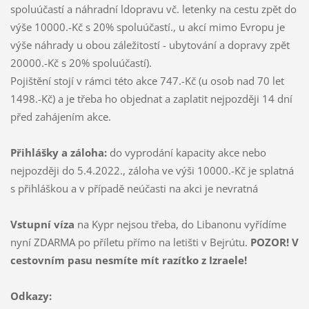
spoluúčastí a náhradní ldopravu vč. letenky na cestu zpět do
výše 10000.-Kč s 20% spoluúčastí., u akcí mimo Evropu je
výše náhrady u obou záležitostí - ubytování a dopravy zpět
20000.-Kč s 20% spoluúčastí).
Pojištění stojí v rámci této akce 747.-Kč (u osob nad 70 let
1498.-Kč) a je třeba ho objednat a zaplatit nejpozději 14 dní
před zahájením akce.
Přihlášky a záloha:
do vyprodání kapacity akce nebo
nejpozději do 5.4.2022., záloha ve výši 10000.-Kč je splatná
s přihláškou a v případě neúčasti na akci je nevratná
Vstupní víza
na Kypr nejsou třeba, do Libanonu vyřídíme
nyní ZDARMA po příletu přímo na letišti v Bejrútu.
POZOR! V
cestovním pasu nesmíte mít razítko z Izraele!
Odkazy: