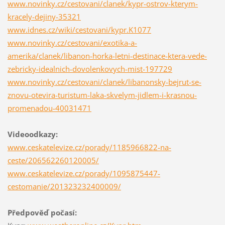
www.novinky.cz/cestovani/clanek/kypr-ostrov-kterym-
kracely-dejiny-35321
www.idnes.cz/wiki/cestovani/kypr.K1077
www.novinky.cz/cestovani/exotika-a-
amerika/clanek/libanon-horka-letni-destinace-ktera-vede-
zebricky-idealnich-dovolenkovych-mist-197729
www.novinky.cz/cestovani/clanek/libanonsky-bejrut-se-
znovu-otevira-turistum-laka-skvelym-jidlem-i-krasnou-
promenadou-40031471
Videoodkazy:
www.ceskatelevize.cz/porady/1185966822-na-
ceste/206562260120005/
www.ceskatelevize.cz/porady/1095875447-
cestomanie/201323232400009/
Předpověď počasí: