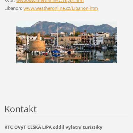
Kypr:
www.weatheronline.cz/Kypr.htm
Libanon:
www.weatheronline.cz/Libanon.htm
Kontakt
KTC OVýT ČESKÁ LÍPA oddíl výletní turistiky