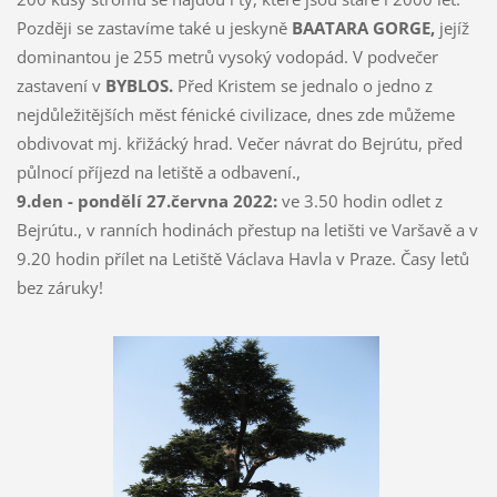
Později se zastavíme také u jeskyně
BAATARA GORGE,
jejíž
dominantou je 255 metrů vysoký vodopád. V podvečer
zastavení v
BYBLOS.
Před Kristem se jednalo o jedno z
nejdůležitějších měst fénické civilizace, dnes zde můžeme
obdivovat mj. křižácký hrad. Večer návrat do Bejrútu, před
půlnocí příjezd na letiště a odbavení.,
9.den - pondělí 27.června 2022:
ve 3.50 hodin odlet z
Bejrútu., v ranních hodinách přestup na letišti ve Varšavě a v
9.20 hodin přílet na Letiště Václava Havla v Praze. Časy letů
bez záruky!