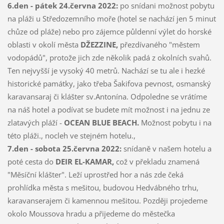
6.den - pátek 24.června 2022:
po snídani možnost pobytu
na pláži u Středozemního moře (hotel se nachází jen 5 minut
chůze od pláže) nebo pro zájemce půldenní výlet do horské
oblasti v okolí města
DŽEZZINE,
přezdívaného "městem
vodopádů", protože jich zde několik padá z okolních svahů.
Ten nejvyšší je vysoký 40 metrů. Nachází se tu ale i hezké
historické památky, jako třeba Šakifova pevnost, osmanský
karavansaraj či klášter sv.Antonína. Odpoledne se vrátíme
na náš hotel a podívat se budete mít možnost i na jednu ze
zlatavých pláží -
OCEAN BLUE BEACH.
Možnost pobytu i na
této pláži., nocleh ve stejném hotelu.,
7.den - sobota 25.června 2022:
snídaně v našem hotelu a
poté cesta do
DEIR EL-KAMAR,
což v překladu znamená
"Měsíční klášter". Leží uprostřed hor a nás zde čeká
prohlídka města s mešitou, budovou Hedvábného trhu,
karavanserajem či kamennou mešitou. Později projedeme
okolo Moussova hradu a přijedeme do městečka