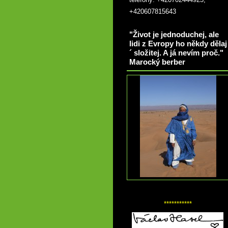
+420607815643
"Život je jednoduchej, ale
lidi z Evropy ho někdy dělaj
´ složitej. A já nevím proč."
Marocký berber
***********