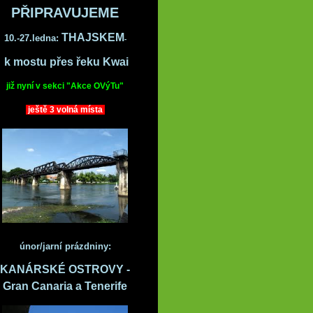
PŘIPRAVUJEME
THAJSKEM
10.-27.ledna:
-
k mostu přes řeku Kwai
již nyní v sekci "Akce OVýTu"
ještě 3 volná místa
únor/jarní prázdniny:
KANÁRSKÉ OSTROVY -
Gran Canaria a Tenerife