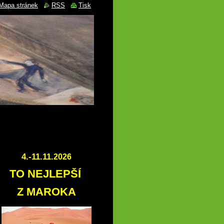
Mapa stránek
RSS
Tisk
4.-11.11.
2026
TO NEJLEPŠÍ
Z MAROKA
*********