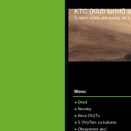
KTC (Klub turistů
S námi výlety pro turisty od 5-t
Menu
Úvod
Novinky
Akce OVýTu
S OVýTem za kulturou
Obsazenost akcí