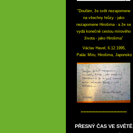
"Doufám, že svět nezapomene
na všechny hrůzy - jako
nezapomene Hirošima - a že se
vydá konečně cestou mírového
života - jako Hirošima"
Václav Havel, 6.12.1995,
Palác Míru, Hirošima, Japonsko
*******************************
PŘESNÝ ČAS VE SVĚTĚ