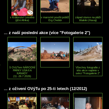
v Království Lesotho
v marocké poušti poblíž
západ slunce na pláži
(jižní Afrika)
Erg Chebbi
Waikiki (Havaj)
... z naší poslední akce (více "Fotogalerie 2")
S OVýTem NÁRODNÍ
Všechny fotografie z
PARKY USA II A
této akce najdete v
KANADY
sekci "Fotogalerie 2"
(11.-26.7.2026)
... z oživení OVýTu po 25-ti letech (12/2012)