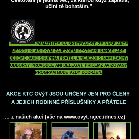
"Cestování je jediná věc, za kterou když zaplatíš,
učiní tě bohatším."
PAMATUJTE NA SKUTEČNOST, ŽE NAŠE AKCE
NEJSOU KLASICKÝM ZÁJEZDEM CESTOVNÍ KANCELÁŘE,
JEDEME JAKO SKUPINA PŘÁTEL A NEJEZDÍ S NÁMI ŽÁDNÝ
ODBORNÝ PRŮVODCE ANI DELEGÁT, PŘIČEMŽ AVIZOVANÝ
PROGRAM BUDE VŽDY DODRŽEN.
AKCE KTC OVýT JSOU URČENY
JEN PRO ČLENY
A JEJICH RODINNÉ PŘÍSLUŠNÍKY A PŘÁTELE
... z našich akcí (vše na www.ovyt.rajce.idnes.cz)