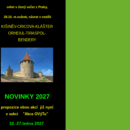
odlet v úterý večer z Prahy,
28.10. st.svátek, návrat v neděli
KIŠINĚV-CRICOVA-KLÁŠTER
ORHEIUL-TIRASPOL-
BENDERY
NOVINKY 2027
propozice obou akcí již nyní
v sekci "Akce OVýTu"
10.-27.ledna 2027