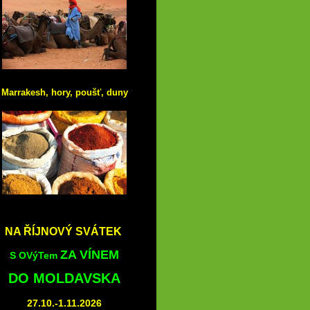
Marrakesh, hory, poušť, duny
NA ŘÍJNOVÝ SVÁTEK
ZA VÍNEM
S OVýTem
DO MOLDAVSKA
27.10.-1.11.2026