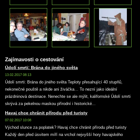
Zajímavosti o cestování
Údolí smrti: Brána do jiného světa
13.02.2017 08:13
Údolí smrti: Brána do jiného světa Teploty přesahující 40 stupňů,
nekonečné pouště a nikde ani živáčka… To nezní jako ideální
prázdninová destinace. Nenechte se ale mýlit, kalifornské Údolí smrti
skrývá za pekelnou maskou přírodní i historické...
Havaj chce chránit přírodu před turisty
07.02.2017 10:08
Východ slunce za poplatek? Havaj chce chránit přírodu před turisty
Každý den před úsvitem míří na vrchol nejvyšší hory havajského