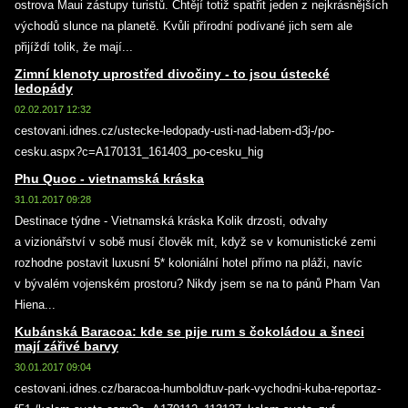
ostrova Maui zástupy turistů. Chtějí totiž spatřit jeden z nejkrásnějších
východů slunce na planetě. Kvůli přírodní podívané jich sem ale
přijíždí tolik, že mají...
Zimní klenoty uprostřed divočiny - to jsou ústecké
ledopády
02.02.2017 12:32
cestovani.idnes.cz/ustecke-ledopady-usti-nad-labem-d3j-/po-
cesku.aspx?c=A170131_161403_po-cesku_hig
Phu Quoc - vietnamská kráska
31.01.2017 09:28
Destinace týdne - Vietnamská kráska Kolik drzosti, odvahy
a vizionářství v sobě musí člověk mít, když se v komunistické zemi
rozhodne postavit luxusní 5* koloniální hotel přímo na pláži, navíc
v bývalém vojenském prostoru? Nikdy jsem se na to pánů Pham Van
Hiena...
Kubánská Baracoa: kde se pije rum s čokoládou a šneci
mají zářivé barvy
30.01.2017 09:04
cestovani.idnes.cz/baracoa-humboldtuv-park-vychodni-kuba-reportaz-