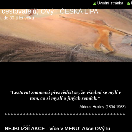
Úvodní stránka
 a cestovatelů) OVýT ČESKÁ LÍPA
i do 80-ti let věku
"Cestovat znamená přesvědčit se, že všichni se mýlí v
tom, co si myslí o jiných zemích."
Aldous Huxley (1894-1963)
**************************************************************************************
NEJBLIŽŠÍ AKCE - více v MENU: Akce OVýTu