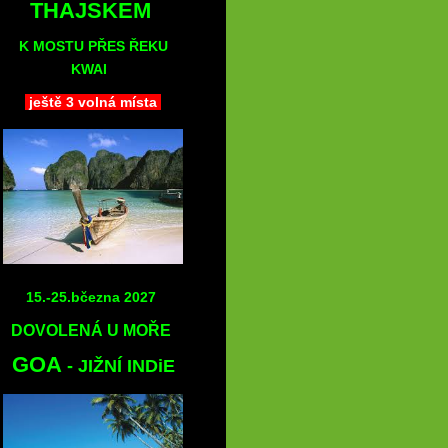
THAJSKEM
K MOSTU PŘES ŘEKU
KWAI
ještě 3 volná místa
15.-25.bčezna 2027
DOVOLENÁ U MOŘE
GOA
- JIŽNÍ INDiE