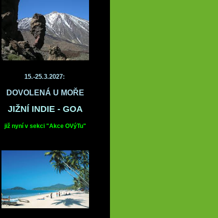
15.-25.3.2027:
DOVOLENÁ U MOŘE
JIŽNÍ INDIE - GOA
již nyní v sekci "Akce OVýTu"