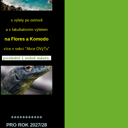
s výlety po ostrově
a s fakultativním výletem
na Flores a Komodo
více v sekci "Akce OVýTu"
poslední 1 volné másto,
+++++++++++
PRO ROK 2027/28