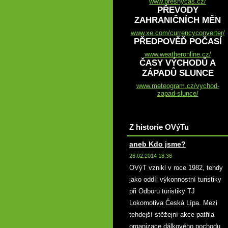
www.presnycas.cz/
PŘEVODY
ZAHRANIČNÍCH MĚN
www.xe.com/currencyconverter/
PŘEDPOVĚĎ POČASÍ
www.weatheronline.cz/
ČASY VÝCHODŮ A
ZÁPADŮ SLUNCE
www.meteogram.cz/vychod-
zapad-slunce/
Z historie OVýTu
aneb Kdo jsme?
26.02.2014 18:36
OVýT vznikl v roce 1982, tehdy
jako oddíl výkonnostní turistiky
při Odboru turistiky TJ
Lokomotiva Česká Lípa. Mezi
tehdejší stěžejní akce patřila
organizace dálkového pochodu