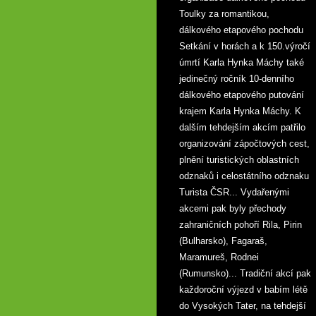
Toulky za romantikou,
dálkového etapového pochodu
Setkání v horách a k 150.výročí
úmrtí Karla Hynka Máchy také
jedinečný ročník 10-denního
dálkového etapového putování
krajem Karla Hynka Máchy. K
dalším tehdejším akcím patřilo
organizování zápočtových cest,
plnění turistických oblastních
odznaků i celostátního odznaku
Turista ČSR... Vydařenými
akcemi pak byly přechody
zahraničních pohoří Rila, Pirin
(Bulharsko), Fagaraš,
Maramureš, Rodnei
(Rumunsko)... Tradiční akcí pak
každoroční výjezd v babím létě
do Vysokých Tater, na tehdejší