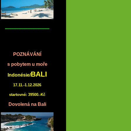
**************************************
POZNÁVÁNÍ
s pobytem u moře
BALI
Indonésie/
17.11.-1.12.2026
startovné: 39500.-Kč
Dovolená na Bali