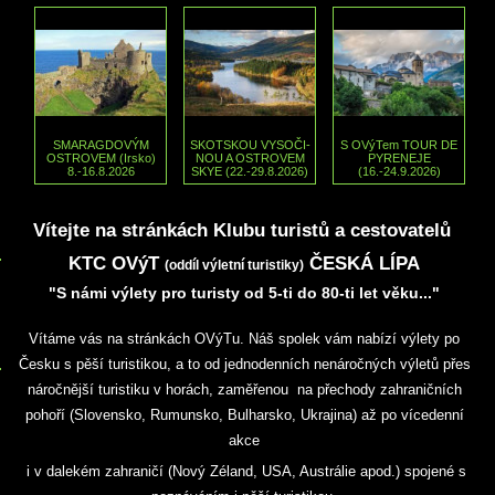
SMARAGDOVÝM
SKOTSKOU VYSOČI-
S OVýTem TOUR DE
OSTROVEM (Irsko)
NOU A OSTROVEM
PYRENEJE
8.-16.8.2026
SKYE (22.-29.8.2026)
(16.-24.9.2026)
Vítejte na stránkách
Klubu turistů a cestovatelů
KTC OVýT
ČESKÁ LÍPA
(oddíl výletní turistiky)
"S námi výlety pro turisty od 5-ti do 80-ti let věku..."
Vítáme vás na stránkách OVýTu.
Náš spolek vám nabízí výlety po
Česku s pěší turistikou,
a to od jednodenních nenáročných výletů
přes
náročnější turistiku v horách, zaměřenou na přechody zahraničních
pohoří
(Slovensko, Rumunsko, Bulharsko, Ukrajina)
až po vícedenní
akce
i v dalekém zahraničí (Nový Zéland, USA, Austrálie apod.) spojené s